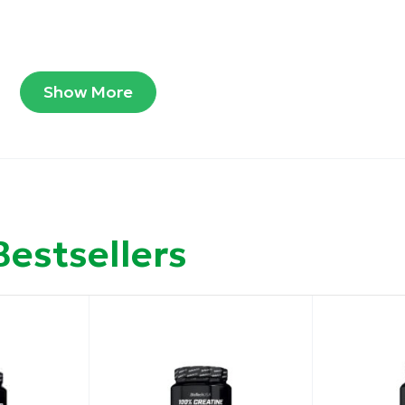
Show More
 της απόδοσης κατά τη διάρκεια σύντομων, υψηλής έντ
ετε αποτελέσματα πιο γρήγορα.
ίναι αρκετά για να επιτευχθεί το επιθυμητό αποτέλεσμα
Bestsellers
ή κρεατίνη, ελεγμένη φαρμακευτική ποιότητα, με μέγισ
μειγμένη με οποιοδήποτε άλλο συμπλήρωμα, καθιστώντ