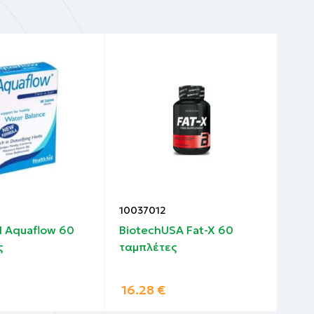
10037012
100
d Aquaflow 60
BiotechUSA Fat-X 60
Olv
ς
ταμπλέτες
Kid
120
16.28
€
11