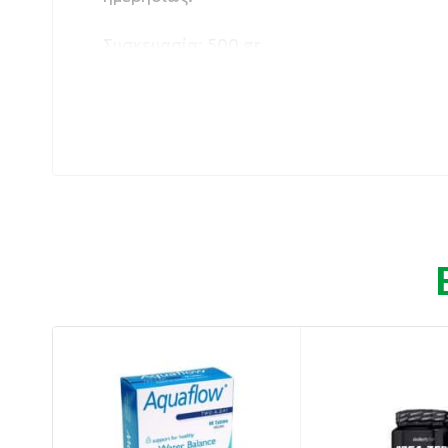
Συσκευασία: 500 gr
Ιδιότητες:
ΑΠΟΔΟΣΗ: Η κρεατίνη βοηθά στην ενίσχυση
προπονήσεων, ώστε να μπορείτε να επιτύχ
ΔΥΝΑΜΗ: Μόλις 3 γρ. κρεατίνης ημερησίως ε
μπορείτε πάντα να αποδίδετε στο μέγιστο.
ΚΑΘΑΡΟΤΗΤΑ: 100% μικρονισμένη μονοϋδρικ
απορρόφηση και εγγυημένη καθαρότητα.
ΑΝΕΣΗ: Άοσμη μορφή σκόνης, εύκολα αναμε
εύκολη στην καθημερινή σας ρουτίνα.