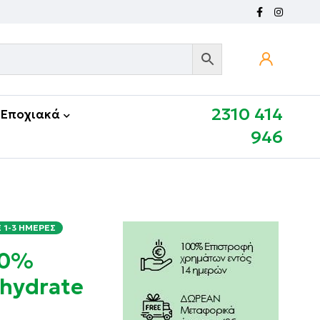
2310 414
Εποχιακά
946
1-3 ΗΜΈΡΕΣ
00%
hydrate