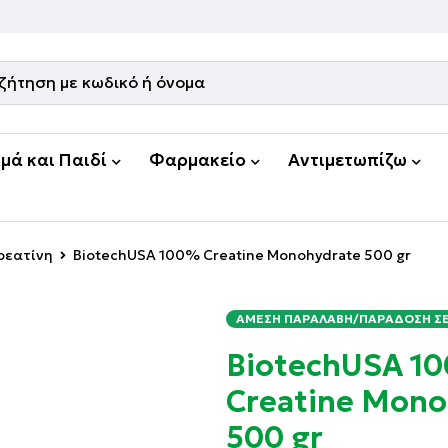
μά και Παιδί
Φαρμακείο
Αντιμετωπίζω
ρεατίνη
BiotechUSA 100% Creatine Monohydrate 500 gr
ΆΜΕΣΗ ΠΑΡΑΛΑΒΉ/ΠΑΡΆΔΟΣΗ ΣΕ 
BiotechUSA 1
Creatine Mono
500 gr