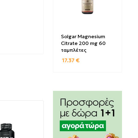
Solgar Magnesium
Citrate 200 mg 60
ασης
ταμπλέτες
17.37
€
, ώστε να
τη
ας την