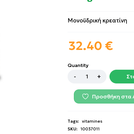
Mονοϋδρική κρεατίνη
32.40
€
Quantity
Στ
Προσθήκη στα 
Tags:
vitamines
SKU:
10037011