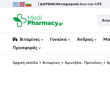
|
ΔΩΡΕΑΝ Μεταφορικά
άνω των 49€
Βιταμίνες
Γυναίκα
Άνδρας
Μα
Προσφορές
Αρχική σελίδα
Βιταμίνες
Αμινοξέα - ΠροτεΪνες
Κ