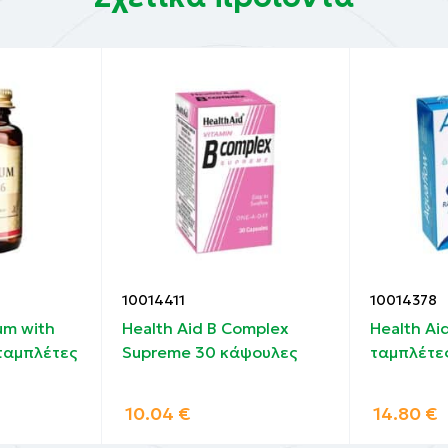
10014411
10014378
um with
Health Aid B Complex
Health Ai
 ταμπλέτες
Supreme 30 κάψουλες
ταμπλέτε
10.04
€
14.80
€