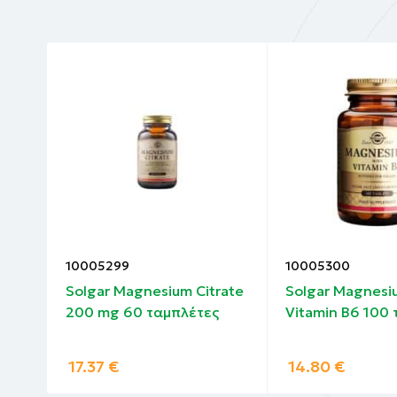
10005299
10005300
ol
Solgar Magnesium Citrate
Solgar Magnesi
ι
200 mg 60 ταμπλέτες
Vitamin B6 100
17.37
€
14.80
€