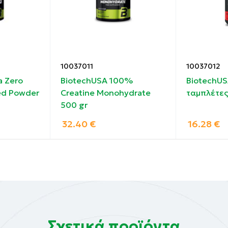
ούρα = 1 κουταλάκι του γλυκού) προϊόντος σε 300 ml ρόφη
 Μην υπερβαίνετε τη συνιστώμενη δόση! Χρησιμοποιήστε
10037011
10037012
a Zero
BiotechUSA 100%
BiotechUS
πό παιδιά. Τα συμπληρώματα διατροφής δεν αντικαθιστ
ed Powder
Creatine Monohydrate
ταμπλέτες
ρόπο ζωής. Δεν προορίζεται για χρήση από άτομα κάτω τ
500 gr
μοποιείτε εάν είστε έγκυος ή θηλάζετε.
32.40
€
16.28
€
200 mesh).
γάλα, αυγό, γλουτένη, σόγια, φιστίκια, ξηρούς καρπούς
υν διοξείδιο του θείου.
Σχετικά προϊόντα