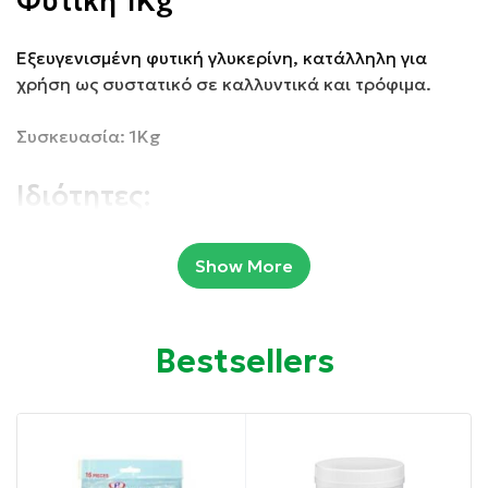
Φυτική 1Kg
Εξευγενισμένη φυτική γλυκερίνη, κατάλληλη για
χρήση ως συστατικό σε καλλυντικά και τρόφιμα.
Συσκευασία: 1Kg
Ιδιότητες:
Διαυγές, άχρωμο, άοσμο, παχύρευστο, υγροσκοπικό
Show More
υγρό.
Διαθέτει γλυκιά γεύση, περίπου 0,6 φορές
Bestsellers
περισσότερο από τη σακχαρόζη.
Είναι διαλυτή στην αιθανόλη, στο νερό και πρακτικά
αδιάλυτη σε έλαια.