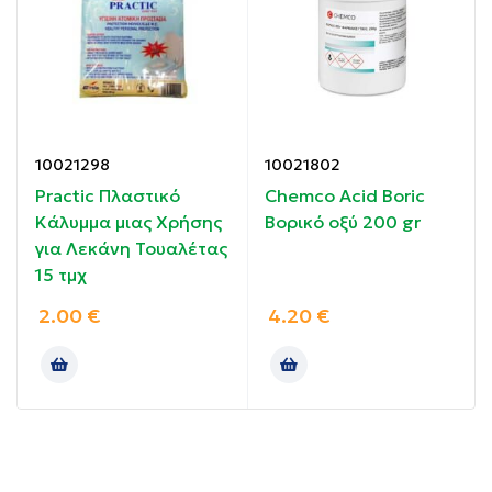
Διαθέτει υψηλή καθαρότητα 99,6 – 99,8 .
Οδηγίες χρήσης:
Χρησιμοποιήστε ως συστατικό σε καλλυντικά και
τρόφιμα.
10021298
10021802
Practic Πλαστικό
Chemco Acid Boric
Συστατικά:
Κάλυμμα μιας Χρήσης
Βορικό οξύ 200 gr
για Λεκάνη Τουαλέτας
Εξευγενισμένη φυτική γλυκερίνη 99.8%.
15 τμχ
2.00
€
4.20
€