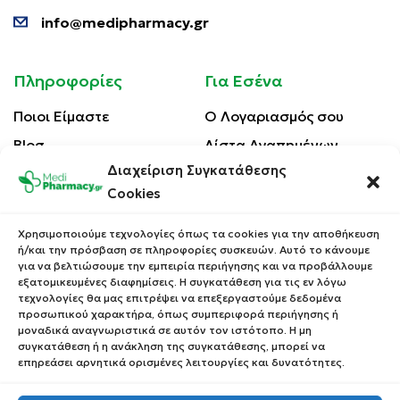
info@medipharmacy.gr
Πληροφορίες
Για Εσένα
Ποιοι Είμαστε
Ο Λογαριασμός σου
Blog
Λίστα Αγαπημένων
Διαχείριση Συγκατάθεσης
Επικοινωνία
Οι Παραγγελίες σου
Cookies
Έλεγχος Παραγγελίας
Όροι Χρήσης
Κέρδισε Κουπόνι
Χρησιμοποιούμε τεχνολογίες όπως τα cookies για την αποθήκευση
Έκπτωσης
ή/και την πρόσβαση σε πληροφορίες συσκευών. Αυτό το κάνουμε
Πολιτική Απορρήτου
για να βελτιώσουμε την εμπειρία περιήγησης και να προβάλλουμε
Τρόποι Αποστολής
εξατομικευμένες διαφημίσεις. Η συγκατάθεση για τις εν λόγω
τεχνολογίες θα μας επιτρέψει να επεξεργαστούμε δεδομένα
Τρόποι Πληρωμής
προσωπικού χαρακτήρα, όπως συμπεριφορά περιήγησης ή
μοναδικά αναγνωριστικά σε αυτόν τον ιστότοπο. Η μη
Επιστροφές Προϊόντων
συγκατάθεση ή η ανάκληση της συγκατάθεσης, μπορεί να
επηρεάσει αρνητικά ορισμένες λειτουργίες και δυνατότητες.