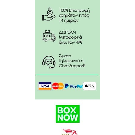
αμυλάση, πρωτεάση, γλυκοαμυλάση, λιπάση,
κυτταρινάση, λακτάση, πηκτινάση). διογκωτικός
παράγοντας: κυτταρίνη, παράγοντας κατά της
συσσωματώσεως: άλατα μαγνησίου λιπαρών οξέων.
Δεν περιέχει γλουτένη ή λακτόζη.