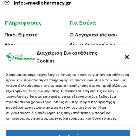
info@medipharmacy.gr
Πληροφορίες
Για Εσένα
Ποιοι Είμαστε
Ο Λογαριασμός σου
Blog
Λίστα Αγαπημένων
Διαχείριση Συγκατάθεσης
Επικοινωνία
Οι Παραγγελίες σου
Cookies
Έλεγχος Παραγγελίας
Όροι Χρήσης
Κέρδισε Κουπόνι
Χρησιμοποιούμε τεχνολογίες όπως τα cookies για την αποθήκευση
Έκπτωσης
ή/και την πρόσβαση σε πληροφορίες συσκευών. Αυτό το κάνουμε
Πολιτική Απορρήτου
για να βελτιώσουμε την εμπειρία περιήγησης και να προβάλλουμε
Τρόποι Αποστολής
εξατομικευμένες διαφημίσεις. Η συγκατάθεση για τις εν λόγω
τεχνολογίες θα μας επιτρέψει να επεξεργαστούμε δεδομένα
Τρόποι Πληρωμής
προσωπικού χαρακτήρα, όπως συμπεριφορά περιήγησης ή
μοναδικά αναγνωριστικά σε αυτόν τον ιστότοπο. Η μη
Επιστροφές Προϊόντων
συγκατάθεση ή η ανάκληση της συγκατάθεσης, μπορεί να
επηρεάσει αρνητικά ορισμένες λειτουργίες και δυνατότητες.