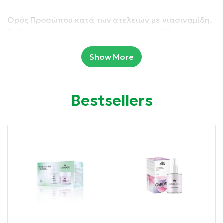
Ορός Προσώπου κατά των ατελειών με νιασιναμίδη.
To Frezyderm Face Serum Niacinamide 10% είναι
ένας ορός δερματικής ομοιογένειας με 10%
νιασιναμίδη υψηλής καθαρότητας και ασφάλειας,
Show More
καθώς και 8% ενισχυτές νιασιναμίδης υψηλής
απόδοσης. Επίσης, διαθέτει και σύμπλεγμα 4
δραστικών που βελτιώνουν τις δυσχρωμίες.
Bestsellers
Συσκευασία: 30 ml
Ιδιότητες:
Χάρη στα συστατικά που διαθέτει, ρυθμίζει το
λιπαρό με τάση για ακμή δέρμα.
Μειώνει την υπερβολική λιπαρότητα, ελαττώνοντας
τους πόρους.