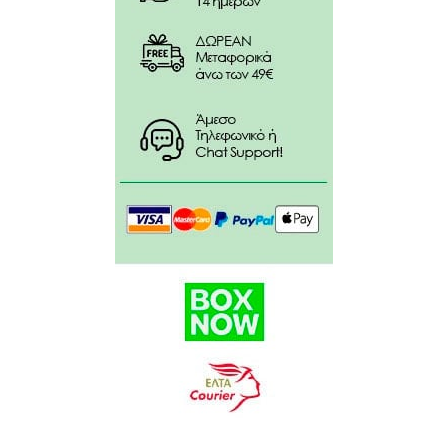
Glycol, Isopropyl Palmitate, Isostearyl Isostearate,
Methylpropanediol, Octyldodecanol, Octyldodecyl
Myristate, Propylene Glycol. Ammonium
Acryloyldimethyitaurate/VP Copolymer, Polysorbate
20, Phenoxyethanol, Caprylyl Glycol, Hexylene
Glycol, Citric Acid, Parfum.