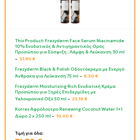
This Product: Frezyderm Face Serum Niacinamide
10% Ενυδατικός & Αντιγηραντικός Ορός
Προσώπου για Σύσφιξη , Λάμψη & Λεύκανση 30 ml
–
31.90
€
Frezyderm Black & Polish Οδοντόκρεμα με Ενεργό
Άνθρακα για Λεύκανση 75 ml
–
6.30
€
Frezyderm Moisturizing Rich Ενυδατική Κρέμα
Προσώπου για Ξηρές Επιδερμίδες με
Υαλουρονικό Οξύ 50 ml
–
23.10
€
Korres Αφρόλουτρο Renewing Coconut Water 1+1
Δώρο 2 x 250 ml
–
10.00
€
Τιμή για όλα: