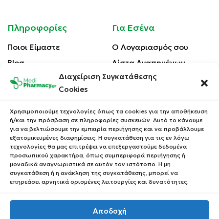
Πληροφορίες
Για Εσένα
Ποιοι Είμαστε
Ο Λογαριασμός σου
Blog
Λίστα Αγαπημένων
Διαχείριση Συγκατάθεσης
Επικοινωνία
Οι Παραγγελίες σου
Cookies
Έλεγχος Παραγγελίας
Όροι Χρήσης
Κέρδισε Κουπόνι
Χρησιμοποιούμε τεχνολογίες όπως τα cookies για την αποθήκευση
Έκπτωσης
ή/και την πρόσβαση σε πληροφορίες συσκευών. Αυτό το κάνουμε
Πολιτική Απορρήτου
για να βελτιώσουμε την εμπειρία περιήγησης και να προβάλλουμε
Τρόποι Αποστολής
εξατομικευμένες διαφημίσεις. Η συγκατάθεση για τις εν λόγω
τεχνολογίες θα μας επιτρέψει να επεξεργαστούμε δεδομένα
Τρόποι Πληρωμής
προσωπικού χαρακτήρα, όπως συμπεριφορά περιήγησης ή
μοναδικά αναγνωριστικά σε αυτόν τον ιστότοπο. Η μη
Επιστροφές Προϊόντων
συγκατάθεση ή η ανάκληση της συγκατάθεσης, μπορεί να
επηρεάσει αρνητικά ορισμένες λειτουργίες και δυνατότητες.
Αποδοχή