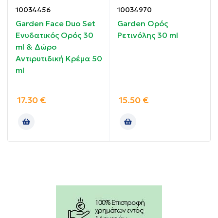
10034456
10034970
Προστατεύει ,ενυδατώνει και μειώνει την τραχύτητα
Garden Face Duo Set
Garden Ορός
του δέρματος.
Ενυδατικός Ορός 30
Ρετινόλης 30 ml
ml & Δώρο
Βελτιώνει τον τόνο της επιδερμίδας.
Αντιρυτιδική Κρέμα 50
ml
Οδηγίες χρήσης:
17.30
€
15.50
€
Απλώνεται πρωί και βράδυ σε καθαρό δέρμα πριν
από την κρέμα επιλογής.
Συστατικά:
Aqua, Dimethicone, Niacinamide Glycerin,
Polysilicone-11, Butylene Glycol, Boran Nitride,
Hyaluronic Acid, Pisum Sativum Extract. Sucrose
Dilaurate. Sucrose Laurate, Hydrogenated Starch
Hydrolysate, Silanetriol, Decyl GlucoSide, Decylene