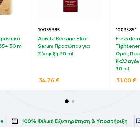
10035685
10035851
ηραντικό
Apivita Beevine Elixir
Frezyder
35+ 30 ml
Serum Προσώπου για
Tightener
Σύσφιξη 30 ml
Ορός Προ
Κολλαγόν
30 ml
34.76
€
31.00
€
ών
100% Φιλική Εξυπηρέτηση & Υποστήριξη