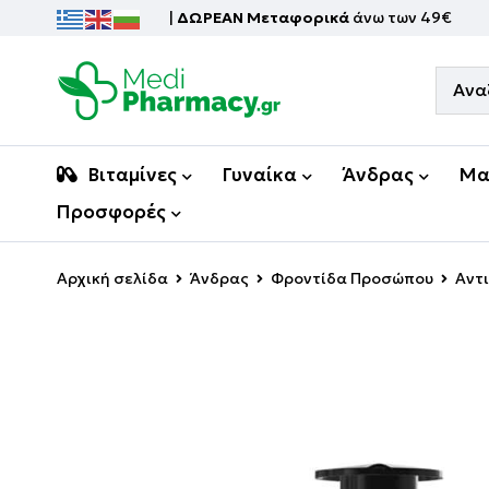
|
ΔΩΡΕΑΝ Μεταφορικά
άνω των 49€
Βιταμίνες
Γυναίκα
Άνδρας
Μα
Προσφορές
Αρχική σελίδα
Άνδρας
Φροντίδα Προσώπου
Αντ