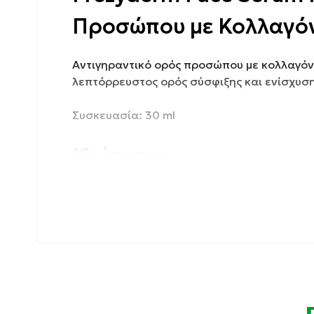
Προσώπου με Κολλαγόν
Αντιγηραντικό ορός προσώπου με κολλαγόνο 
λεπτόρρευστος ορός σύσφιξης και ενίσχυσ
Συσκευασία: 30 ml
Ιδιότητες:
Αυξάνει τη σφριγηλότητα και αποκαθιστά τ
δικτύου των ινών κολλαγόνου.
Μειώνει άμεσα τον όγκο και το βάθος των 
επαναφέροντας τη φωτεινή, λαμπερή όψη.
Ενισχύει την άμυνα του δέρματος απέναντι 