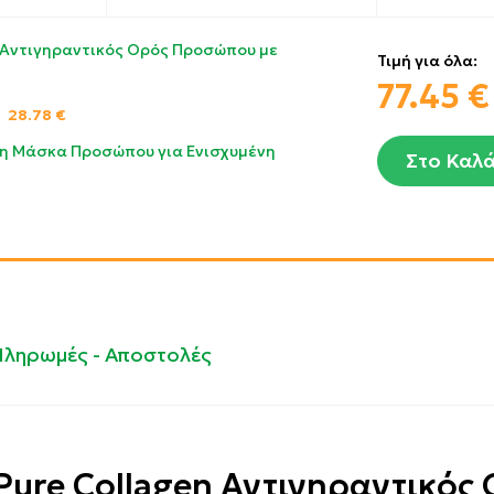
n Αντιγηραντικός Ορός Προσώπου με
Τιμή για όλα:
77.45
€
–
28.78
€
ινη Μάσκα Προσώπου για Ενισχυμένη
Στο Καλά
Πληρωμές - Αποστολές
Pure Collagen Αντιγηραντικός