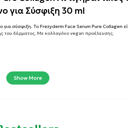
ο για Σύσφιξη 30 ml
για σύσφιξη. Το Frezyderm Face Serum Pure Collagen εί
ης του δέρματος. Με κολλαγόνο vegan προέλευσης.
Show More
η συνοχή του δέρματος βελτιώνοντας την ποιότητα και τ
ρυτίδων και καταπολεμά συνολικά τα σημεία κούρασης στ
στους ενδογενείς και εξωγενείς παράγοντες φθοράς του.