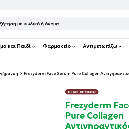
μά και Παιδί
Φαρμακείο
Αντιμετωπίζω
ιγήρανση
Frezyderm Face Serum Pure Collagen Αντιγηραντι
ΕΞΑΝΤΛΗΜΈΝΟ
Frezyderm Fac
Pure Collagen
Αντιγηραντικό