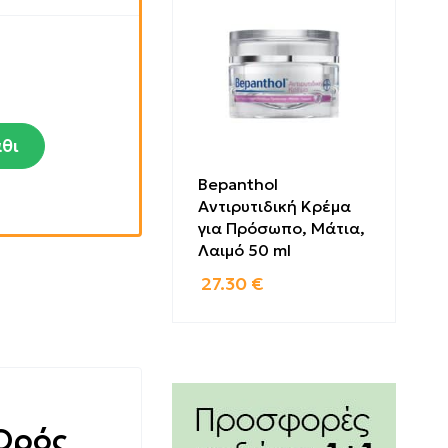
θι
Bepanthol
Αντιρυτιδική Κρέμα
για Πρόσωπο, Μάτια,
Λαιμό 50 ml
27.30
€
 Ορός