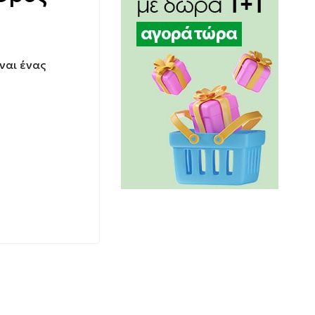
ναι ένας
η δομή των
ο δέρμα,