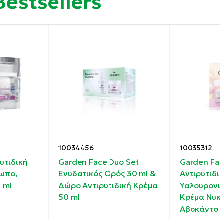
Bestsellers
ία γλυκοζυλίωσης και την επιβλαβή της δράση στη δομή 
 πριν από την κρέμα επιλογής.
νοιγμα.
Glycol, Glycerin, Albizia Julibrissin Bark Extract, sh-Polyp
10034456
10035312
, Polymethylsilses quioxane, Methylglucoside Phosphate, 
υτιδική
Garden Face Duo Set
Garden Fa
Ammonium Acryloyldimethyltaurate/VP Copolymer, HDI/Trim
ωπο,
Ενυδατικός Ορός 30 ml &
Αντιρυτιδ
 Caprylyl Glycol, Hexylene Glycol, Sodium Benzoate, Par
 ml
Δώρο Αντιρυτιδική Κρέμα
Υαλουρονι
50 ml
Κρέμα Νυκ
Αβοκάντο 