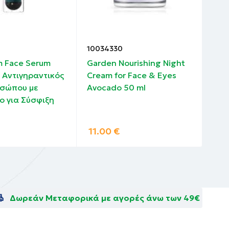
10034330
100
m Face Serum
Garden Nourishing Night
Fre
 Αντιγηραντικός
Cream for Face & Eyes
Aqu
σώπου με
Avocado 50 ml
ο για Σύσφιξη
11.00
€
20
Δωρεάν Μεταφορικά με αγορές άνω των 49€