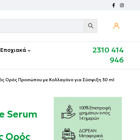
2310 414
Εποχιακά
946
κός Ορός Προσώπου με Κολλαγόνο για Σύσφιξη 30 ml
e Serum
ς Ορός