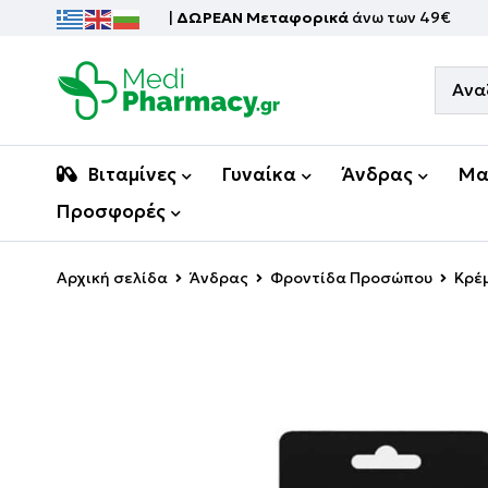
|
ΔΩΡΕΑΝ Μεταφορικά
άνω των 49€
Βιταμίνες
Γυναίκα
Άνδρας
Μα
Προσφορές
Αρχική σελίδα
Άνδρας
Φροντίδα Προσώπου
Κρέμ