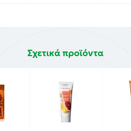
ε τη μάσκα αργά από τις άκρες.
Hydrolyzed Collagen, Hesperidin
Σχετικά προϊόντα