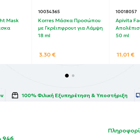
10034365
10018057
ht Mask
Korres Μάσκα Προσώπου
Apivita F
άσκα
με Γκρέιπφρουτ για Λάμψη
Απολέπισ
18 ml
50 ml
3.30
€
11.01
€
ών
100% Φιλική Εξυπηρέτηση & Υποστήριξη
Πληροφορί
4 946