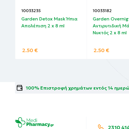
10033235
10033182
y
Garden Detox Mask Ήπια
Garden Overnig
η &
Απολέπιση 2 x 8 ml
Αντιρυτιδική Μ
Νυκτός 2 x 8 ml
 ml
2.50
€
2.50
€
100% Επιστροφή χρημάτων εντός 14 ημερ
2310 41