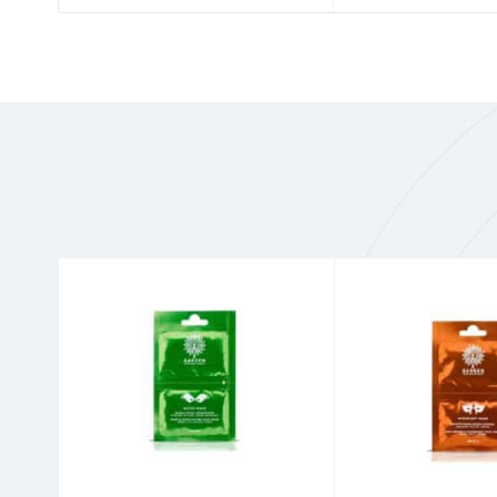
Μετά από τον απαιτούμενο χρόνο, αφαιρέστ
Συστατικά:
Sodium Hyaluronate (LMW Hyaluronic acid), 
Χωρίς γλουτένη