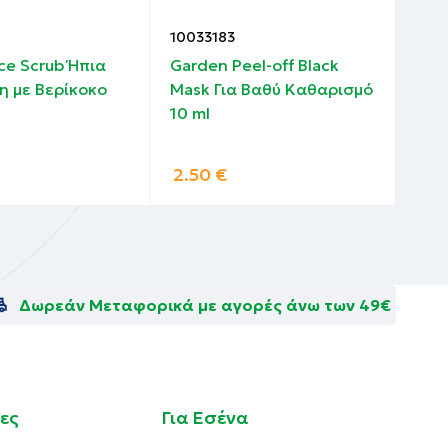
10033183
100
ace Scrub Ήπια
Garden Peel-off Black
Api
η με Βερίκοκο
Mask Για Βαθύ Καθαρισμό
Fac
10 ml
Κατ
Φρα
2.50
€
4.
Δωρεάν Μεταφορικά με αγορές άνω των 49€
ες
Για Εσένα