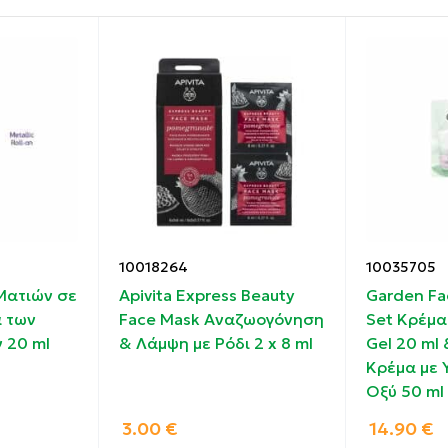
αι το βλέμμα δείχνει πιο φωτεινό και ξεκούραστο.
εσης κολλαγόνου και σύσφιξη
 χρωματικός τόνος, λάμψη.
10018264
10035705
Ματιών σε
Apivita Express Beauty
Garden Fa
 των
Face Mask Αναζωογόνηση
Set Κρέμα
.
 20 ml
& Λάμψη με Ρόδι 2 x 8 ml
Gel 20 ml 
ν μάσκα και τοποθετήστε την προσεκτικά στην περιοχή
Κρέμα με 
Οξύ 50 ml
”. (Μπορεί να χρησιμοποιηθεί έως 8 ώρες.)
3.00
€
14.90
€
πλήρη και συνεχή απορρόφηση των δραστικών συστατικών