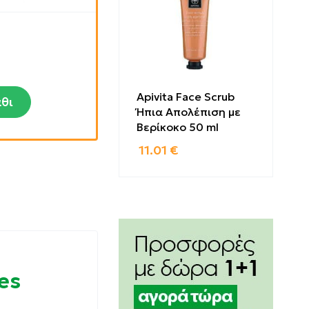
Apivita Face Scrub
θι
Ήπια Απολέπιση με
Βερίκοκο 50 ml
11.01
€
es