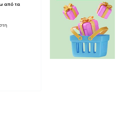
τω από τα
στη