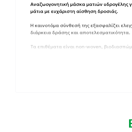
Αναζωογονητική μάσκα ματιών υδρογέλης γι
μάτια με ευχάριστη αίσθηση δροσιάς.
Η καινοτόμα σύνθεσή της εξασφαλίζει ελε
διάρκεια δράσης και αποτελεσματικότητα.
Τα επιθέματα είναι non-woven, βιοδιασπώ
Κατάλληλο για:
Μαύρους κύκλους-Σακούλες.
Κουρασμένο & ευαίσθητο δέρμα.
Ρυτίδες-λεπτές γραμμές.
Συσκευασία: 4 ζεύγη 8 επιθέματα.
Ιδιότητες: