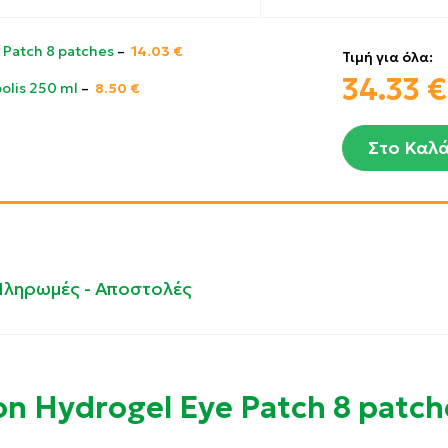
e Patch 8 patches
–
14.03
€
Τιμή για όλα:
34.33
€
polis 250 ml
–
8.50
€
Στο Καλά
Πληρωμές - Αποστολές
on Hydrogel Eye Patch 8 patch