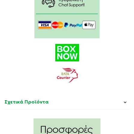
Αποφύγετε την υπερβολική έκθεση στον ήλιο ακόμη
και αν χρησιμοποιείτε αντηλιακό προϊόν. Κρατήστε
τα βρέφη και τα μικρά παιδιά μακριά από απευθείας
έκθεση στον ήλιο. Να φυλάσσεται μακριά από τα
παιδιά σε μέρος δροσερό και σκιερό. Τα αντηλιακά
προϊόντα δεν προστατεύουν 100% από την ηλιακή
ακτινοβολία. Η μείωση της ποσότητας του
αντηλιακού περιορίζει σημαντικά το επίπεδο
προστασίας. Αποφύγετε την επαφή με τα υφάσματα.
Χρησιμοποιήστε προστατευτικά μέσα όπως καπέλα,
ρουχισμό και γυαλιά ηλίου.
Συστατικά:
Σχετικά Προϊόντα
Aqua (Water), Dibutyl Adipate, C12-15 Alkyl Benzoate,
Diethylamino Hydroxybenzoyl Hexyl Benzoate, Ci
77891 (Titanium Dioxide), Cetearyl Alcohol, Ethylhexyl
Triazone, Methylene Bis-Benzotriazolyl