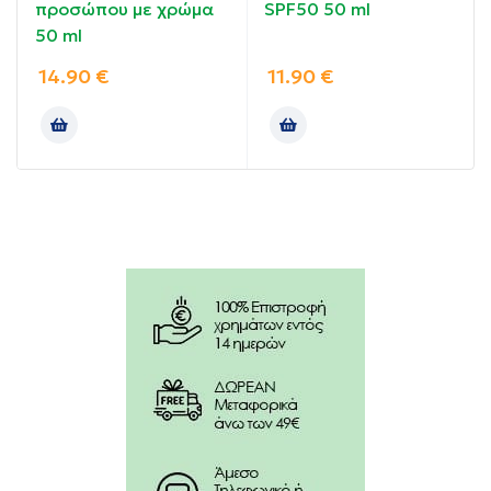
προσώπου με χρώμα
SPF50 50 ml
50 ml
Κατάλληλο και για ευαίσθητες επιδερμίδες
14.90
€
11.90
€
Φυσική απόχρωση που προσαρμόζεται στους
περισσότερους τόνους επιδερμίδας
Οδηγίες χρήσης:
Εφαρμόστε ομοιόμορφα επαρκή ποσότητα
αντηλιακού σε πρόσωπο, λαιμό και ντεκολτέ 20-30
λεπτά πριν από την έκθεση στον ήλιο και
ανανεώστε κάθε 2 ώρες.
Επαναλάβετε συχνά, ιδιαίτερα έπειτα από
εφίδρωση, κολύμπι ή σκούπισμα με πετσέτα.
Αποφύγετε την περιοχή των ματιών. Σε περίπτωση
επαφής με τα μάτια ξεπλύνετε με άφθονο νερό.