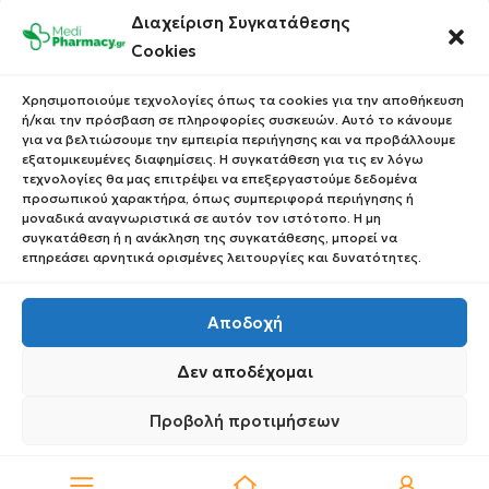
Διαχείριση Συγκατάθεσης
Επικοινωνία
Οι Παραγγελίες σου
Cookies
Έλεγχος Παραγγελίας
Όροι Χρήσης
Κέρδισε Κουπόνι
Χρησιμοποιούμε τεχνολογίες όπως τα cookies για την αποθήκευση
Έκπτωσης
ή/και την πρόσβαση σε πληροφορίες συσκευών. Αυτό το κάνουμε
Πολιτική Απορρήτου
για να βελτιώσουμε την εμπειρία περιήγησης και να προβάλλουμε
Τρόποι Αποστολής
εξατομικευμένες διαφημίσεις. Η συγκατάθεση για τις εν λόγω
τεχνολογίες θα μας επιτρέψει να επεξεργαστούμε δεδομένα
Τρόποι Πληρωμής
προσωπικού χαρακτήρα, όπως συμπεριφορά περιήγησης ή
μοναδικά αναγνωριστικά σε αυτόν τον ιστότοπο. Η μη
Επιστροφές Προϊόντων
συγκατάθεση ή η ανάκληση της συγκατάθεσης, μπορεί να
επηρεάσει αρνητικά ορισμένες λειτουργίες και δυνατότητες.
Αποδοχή
Copyright © 2023 Medipharmacy. All Rights Reserved
Δεν αποδέχομαι
Προβολή προτιμήσεων
0
Πολιτική Απορρήτου
Πολιτική Απορρήτου
Request Withdrawal