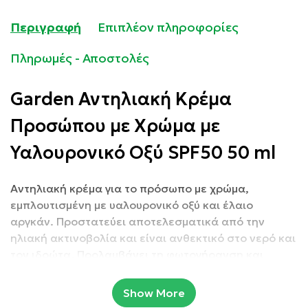
Περιγραφή
Επιπλέον πληροφορίες
Πληρωμές - Αποστολές
Garden Αντηλιακή Κρέμα
Προσώπου με Χρώμα με
Υαλουρονικό Οξύ SPF50 50 ml
Αντηλιακή κρέμα για το πρόσωπο με χρώμα,
εμπλουτισμένη με υαλουρονικό οξύ και έλαιο
αργκάν. Προστατεύει αποτελεσματικά από την
ηλιακή ακτινοβολία και είναι ανθεκτικό στο νερό και
τον ιδρώτα. Προλαμβάνει τη φωτογήρανση και
αφήνει την επιδερμίδα ελαστική και
αναζωογονημένη. Η φυσική της απόχρωση
Show More
προσαρμόζεται σε όλες τις επιδερμίδες χαρίζοντας