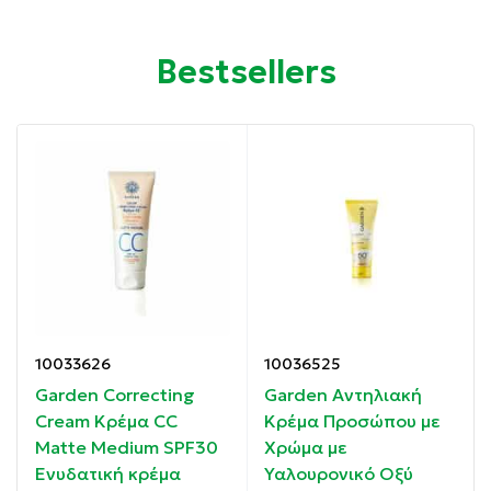
ομοιόμορφο, χρωματικό τόνο.
Bestsellers
Συσκευασία: 50 ml
Ιδιότητες:
Ενυδατώνει, προλαμβάνει τη φωτογήρανση,
ενισχύει την ελαστικότητα και προσφέρει
αντιοξειδωτική προστασία.
Υψηλή προστασία ευρέος φάσματος (UVA, UVB, IR )
Ανάλαφρη, μη λιπαρή σύνθεση που απλώνεται
10033626
10036525
εύκολα
Garden Correcting
Garden Αντηλιακή
Cream Κρέμα CC
Κρέμα Προσώπου με
Ανθεκτικό στο νερό και τον ιδρώτα
Matte Medium SPF30
Χρώμα με
Ενυδατική κρέμα
Υαλουρονικό Οξύ
Δερματολογικά Ελεγμένο