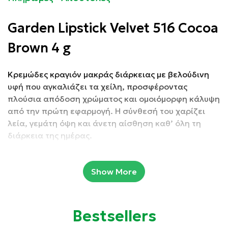
Garden Lipstick Velvet 516 Cocoa
Brown 4 g
Κρεμώδες κραγιόν μακράς διάρκειας με βελούδινη
υφή που αγκαλιάζει τα χείλη, προσφέροντας
πλούσια απόδοση χρώματος και ομοιόμορφη κάλυψη
από την πρώτη εφαρμογή. Η σύνθεσή του χαρίζει
λεία, γεμάτη όψη και άνετη αίσθηση καθ’ όλη τη
διάρκεια της ημέρας.
Εμπλουτισμένο με καστορέλαιο και βιταμίνη Ε,
Show More
προσφέρει εντατική ενυδάτωση και θρέψη,
διατηρώντας τα χείλη απαλά, ελαστικά και
προστατευμένα χωρίς αίσθηση λιπαρότητας.
Bestsellers
Η προηγμένη του σύνθεση, με φυσικά συστατικά