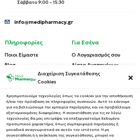
Σάββατο 9:00 – 15:30
info@medipharmacy.gr
Πληροφορίες
Για Εσένα
Ποιοι Είμαστε
Ο Λογαριασμός σου
Blog
Λίστα Αγαπημένων
Διαχείριση Συγκατάθεσης
Επικοινωνία
Οι Παραγγελίες σου
Cookies
Έλεγχος Παραγγελίας
Όροι Χρήσης
Κέρδισε Κουπόνι
Χρησιμοποιούμε τεχνολογίες όπως τα cookies για την αποθήκευση
Έκπτωσης
ή/και την πρόσβαση σε πληροφορίες συσκευών. Αυτό το κάνουμε
Πολιτική Απορρήτου
για να βελτιώσουμε την εμπειρία περιήγησης και να προβάλλουμε
Τρόποι Αποστολής
εξατομικευμένες διαφημίσεις. Η συγκατάθεση για τις εν λόγω
τεχνολογίες θα μας επιτρέψει να επεξεργαστούμε δεδομένα
Τρόποι Πληρωμής
προσωπικού χαρακτήρα, όπως συμπεριφορά περιήγησης ή
μοναδικά αναγνωριστικά σε αυτόν τον ιστότοπο. Η μη
Επιστροφές Προϊόντων
συγκατάθεση ή η ανάκληση της συγκατάθεσης, μπορεί να