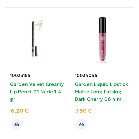
ενισχύει τη φυσική λάμψη των χειλιών και
εξασφαλίζει εντυπωσιακό χρώμα με διάρκεια, για
ένα κομψό και περιποιημένο αποτέλεσμα.
Πλούσιο χρώμα, ενυδάτωση και άνεση σε μία
κίνηση.
Συσκευασία: 4 g
Ιδιότητες
:
10033185
10034056
Garden Velvet Creamy
Garden Liquid Lipstick
Πλούσια, κρεμώδης υφή
Lip Pencil 21 Nude 1.4
Matte Long Latsing
gr
Dark Cherry 06 4 ml
Υψηλή απόδοση χρώματος
6.20
€
7.50
€
Ομοιόμορφη κάλυψη
Μακράς διάρκειας αποτέλεσμα