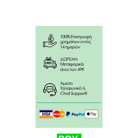
Ενυδάτωση & θρέψη με καστορέλαιο
Περιποίηση με βιταμίνη Ε
Απαλά και λεία χείλη χωρίς λιπαρότητα
Φυσική λάμψη και άνετη αίσθηση
Οδηγίες χρήσης:
Εφαρμόστε το κραγιόν απευθείας στα χείλη.
Ξεκινήστε από το κέντρο των χειλιών και απλώστε
προς τα έξω για ομοιόμορφη κάλυψη.
Για πιο έντονο αποτέλεσμα, εφαρμόστε δεύτερη
στρώση.