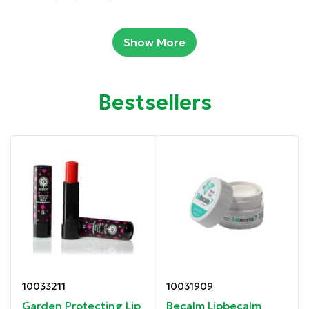
Συσκευασία: 4.5 gr.
Show More
Ιδιότητες:
Bestsellers
Βαθιά ενυδάτωση και θρέψη
Άμεση ανακούφιση σε ξηρά και σκασμένα χείλη
Δερματολογικά ελεγμένο
Οδηγίες χρήσης:
Εφαρμόστε απευθείας στα χείλη από το κέντρο προς
τα έξω.
10033211
10031909
Συστατικά
:
Garden Protecting Lip
Becalm Lipbecalm