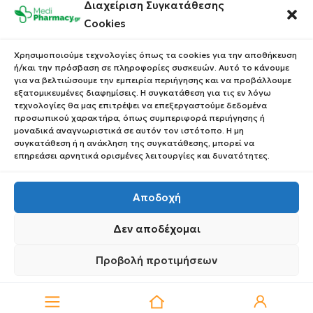
Διαχείριση Συγκατάθεσης
Επικοινωνία
Οι Παραγγελίες σου
Cookies
Έλεγχος Παραγγελίας
Όροι Χρήσης
Κέρδισε Κουπόνι
Χρησιμοποιούμε τεχνολογίες όπως τα cookies για την αποθήκευση
Έκπτωσης
ή/και την πρόσβαση σε πληροφορίες συσκευών. Αυτό το κάνουμε
Πολιτική Απορρήτου
για να βελτιώσουμε την εμπειρία περιήγησης και να προβάλλουμε
Τρόποι Αποστολής
εξατομικευμένες διαφημίσεις. Η συγκατάθεση για τις εν λόγω
τεχνολογίες θα μας επιτρέψει να επεξεργαστούμε δεδομένα
Τρόποι Πληρωμής
προσωπικού χαρακτήρα, όπως συμπεριφορά περιήγησης ή
μοναδικά αναγνωριστικά σε αυτόν τον ιστότοπο. Η μη
Επιστροφές Προϊόντων
συγκατάθεση ή η ανάκληση της συγκατάθεσης, μπορεί να
επηρεάσει αρνητικά ορισμένες λειτουργίες και δυνατότητες.
Αποδοχή
Copyright © 2023 Medipharmacy. All Rights Reserved
Δεν αποδέχομαι
Προβολή προτιμήσεων
0
Πολιτική Απορρήτου
Πολιτική Απορρήτου
Request Withdrawal