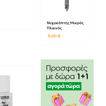
δισμα και
Νυχοκόπτης Μικρός
Πλαινός
3.00
€
NHYDRIDE
-3,