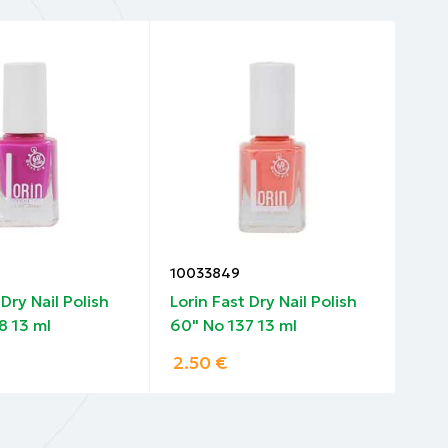
10033849
100
 Dry Nail Polish
Lorin Fast Dry Nail Polish
Lori
8 13 ml
60" No 137 13 ml
60"
2.50
€
2.