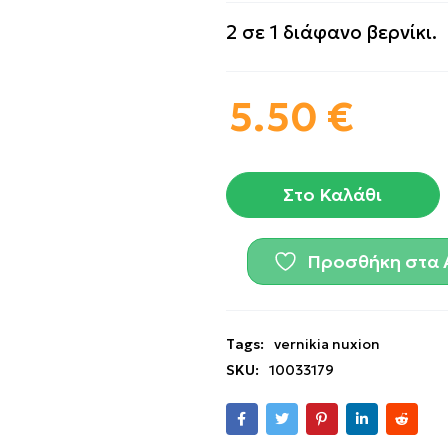
2 σε 1 διάφανο βερνίκι.
5.50
€
Στο Καλάθι
Προσθήκη στα 
Tags:
vernikia nuxion
SKU:
10033179