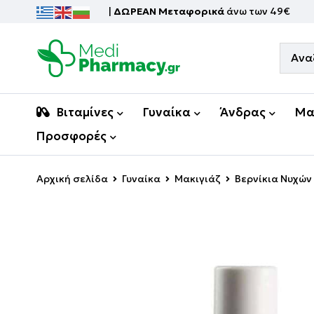
|
ΔΩΡΕΑΝ Μεταφορικά
άνω των 49€
Βιταμίνες
Γυναίκα
Άνδρας
Μα
Προσφορές
Αρχική σελίδα
Γυναίκα
Μακιγιάζ
Βερνίκια Νυχών