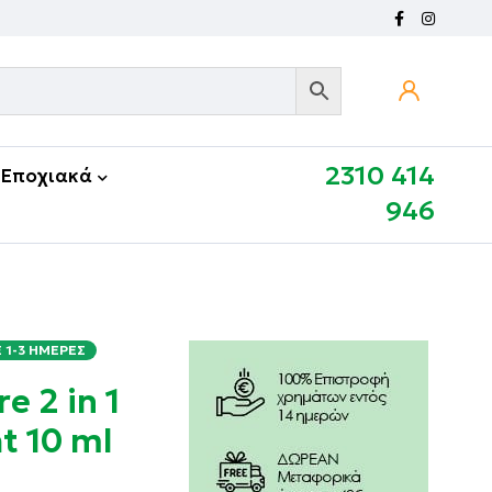
2310 414
Εποχιακά
946
1-3 ΗΜΈΡΕΣ
e 2 in 1
t 10 ml