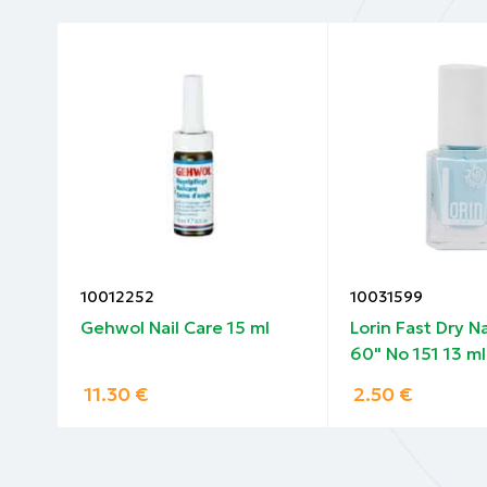
10012252
10031599
sh
Gehwol Nail Care 15 ml
Lorin Fast Dry Na
60" No 151 13 ml
11.30
€
2.50
€