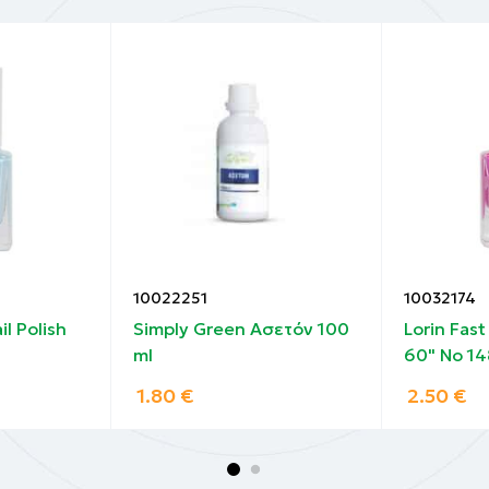
10022251
10032174
il Polish
Simply Green Ασετόν 100
Lorin Fast
ml
60" No 14
1.80
€
2.50
€