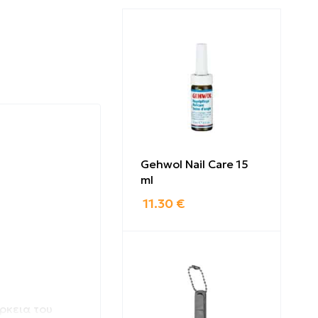
Gehwol Nail Care 15
ml
11.30
€
άρκεια του