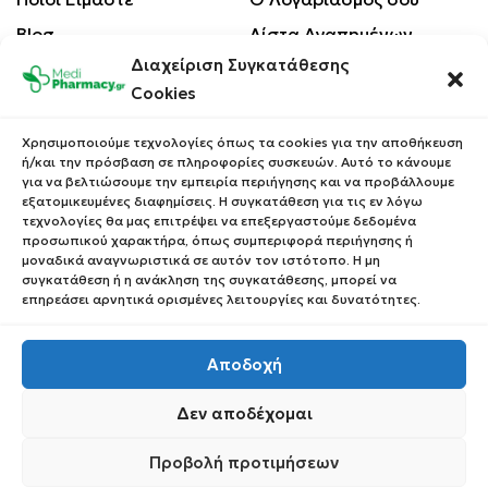
Blog
Λίστα Αγαπημένων
Διαχείριση Συγκατάθεσης
Επικοινωνία
Οι Παραγγελίες σου
Cookies
Έλεγχος Παραγγελίας
Όροι Χρήσης
Κέρδισε Κουπόνι
Χρησιμοποιούμε τεχνολογίες όπως τα cookies για την αποθήκευση
Έκπτωσης
ή/και την πρόσβαση σε πληροφορίες συσκευών. Αυτό το κάνουμε
Πολιτική Απορρήτου
για να βελτιώσουμε την εμπειρία περιήγησης και να προβάλλουμε
Τρόποι Αποστολής
εξατομικευμένες διαφημίσεις. Η συγκατάθεση για τις εν λόγω
τεχνολογίες θα μας επιτρέψει να επεξεργαστούμε δεδομένα
Τρόποι Πληρωμής
προσωπικού χαρακτήρα, όπως συμπεριφορά περιήγησης ή
μοναδικά αναγνωριστικά σε αυτόν τον ιστότοπο. Η μη
Επιστροφές Προϊόντων
συγκατάθεση ή η ανάκληση της συγκατάθεσης, μπορεί να
επηρεάσει αρνητικά ορισμένες λειτουργίες και δυνατότητες.
Αποδοχή
Copyright © 2023 Medipharmacy. All Rights Reserved
Δεν αποδέχομαι
Προβολή προτιμήσεων
0