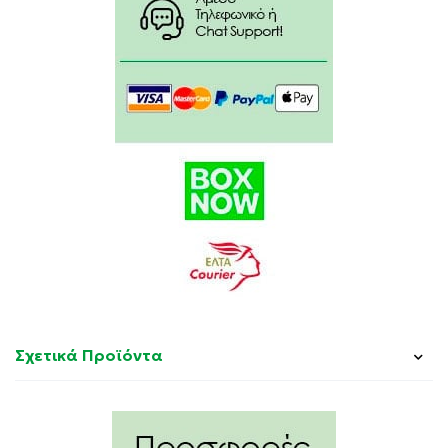
στη φυσιολογική λειτουργία του ανοσοποιητικού
συστήματος.
στη φυσιολογική λειτουργία του ανοσοποιητικού
συστήματος και στη φυσιολογική ανάπτυξη των
οστών στα παιδιά.
στη μείωση του κινδύνου πτώσης που συνδέεται
θετικά με την ορθοστατική αστάθεια και τη μυϊκή
αδυναμία.
Οδηγίες χρήσης:
Σχετικά Προϊόντα
1 ταμπλέτα ημερησίως. Να λαμβάνεται κατά
προτίμηση με το γεύμα.
Συστατικά: