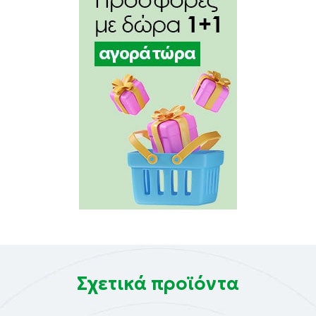
1 ταμπλέτα αποδίδει κατά μέσο όρο:
Vitamin D3 (cholecalciferol) 50 µg (2000 IU)
Bulking Agent (maltodextrin, microcrystalline
cellulose), Vitamin D3 [(cholecalciferol), sucrose,
acacia, corn starch, medium chain triglycerides, dl-
alpha tocopherol], Anti-caking Agent (silicon dioxide,
veg. stearic acid, veg. magnesium stearate).
Χωρίς γλουτένη, λακτόζη, μαγιά, σόγια, τεχνητές
χρωστικές, σιτηρά, αλάτι, βελτιωτικά γεύσης
Σχετικά προϊόντα