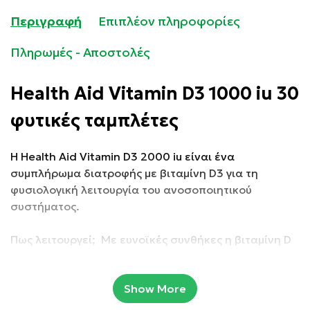
Περιγραφή
Επιπλέον πληροφορίες
Πληρωμές - Αποστολές
Health Aid Vitamin D3 1000 iu 30
φυτικές ταμπλέτες
Η Health Aid Vitamin D3 2000 iu είναι ένα
συμπλήρωμα διατροφής με βιταμίνη D3 για τη
φυσιολογική λειτουργία του ανοσοποιητικού
συστήματος.
Πως λειτουργεί; Με ευνοϊκές συνθήκες η βιταμίνη D
μπορεί να παραχθεί από τον ίδιο τον ανθρώπινο
οργανισμό με την έκθεσή του στον ήλιο, υπό την
Show More
επίδραση της UV ακτινοβολίας. Γι’ αυτό και την
ονομάζουν βιταμίνη του ήλιου. Παρόλα αυτά μελέτες