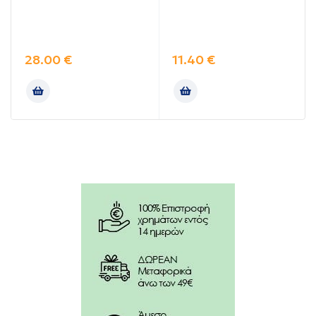
Αυτό το προϊόν είναι vegetarian.
Συσκευασία: 30 φυτικές κάψουλες
28.00
€
11.40
€
Ιδιότητες:
H Βιταμίνη D συμβάλλει:
στη φυσιολογική απορρόφηση και χρησιμοποίηση
του ασβεστίου και του φωσφόρου.
στη διατήρηση των φυσιολογικών επιπέδων
ασβεστίου στο αίμα.
στη διατήρηση της φυσιολογικής κατάστασης των
οστών και των δοντιών.
στη διατήρηση της φυσιολογικής λειτουργίας των
μυών.