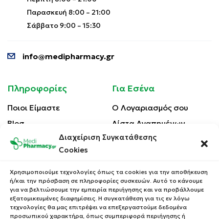
Παρασκευή 8:00 – 21:00
Σάββατο 9:00 – 15:30
info@medipharmacy.gr
Πληροφορίες
Για Εσένα
Ποιοι Είμαστε
Ο Λογαριασμός σου
Blog
Λίστα Αγαπημένων
Διαχείριση Συγκατάθεσης
Επικοινωνία
Οι Παραγγελίες σου
Cookies
Έλεγχος Παραγγελίας
Όροι Χρήσης
Κέρδισε Κουπόνι
Χρησιμοποιούμε τεχνολογίες όπως τα cookies για την αποθήκευση
Έκπτωσης
ή/και την πρόσβαση σε πληροφορίες συσκευών. Αυτό το κάνουμε
Πολιτική Απορρήτου
για να βελτιώσουμε την εμπειρία περιήγησης και να προβάλλουμε
Τρόποι Αποστολής
εξατομικευμένες διαφημίσεις. Η συγκατάθεση για τις εν λόγω
τεχνολογίες θα μας επιτρέψει να επεξεργαστούμε δεδομένα
Τρόποι Πληρωμής
προσωπικού χαρακτήρα, όπως συμπεριφορά περιήγησης ή