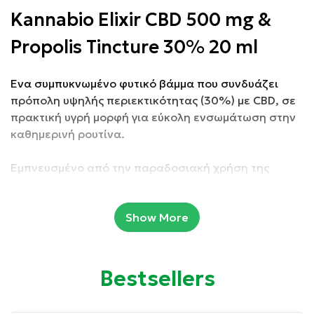
Kannabio Elixir CBD 500 mg &
Propolis Tincture 30% 20 ml
Ένα συμπυκνωμένο φυτικό βάμμα που συνδυάζει
πρόπολη υψηλής περιεκτικότητας (30%) με CBD, σε
πρακτική υγρή μορφή για εύκολη ενσωμάτωση στην
καθημερινή ρουτίνα.
Εμπνευσμένο από την παραδοσιακή χρήση της
πρόπολης και τις σύγχρονες εφαρμογές της
κάνναβης, το ELIXIR KANNABIO προσφέρει μια
Show More
ισορροπημένη προσέγγιση ευεξίας με φυσικά
συστατικά.
Συσκευασία: 500 mg CBD και 20 ml
Bestsellers
Ιδιότητες: