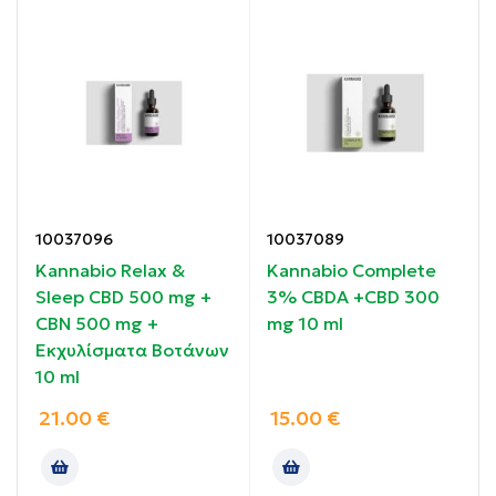
Βιολογική Πρόπολη 30% υψηλής περιεκτικότητας,
παραδοσιακή χρήση
500mg CBD συνολικά σε μια σύγχρονη προσέγγιση
Υγρή μορφή (βάμμα) – εύκολη προσαρμογή
δοσολογίας
10037096
10037089
Κατάλληλο για καθημερινή χρήση
Kannabio Relax &
Kannabio Complete
Sleep CBD 500 mg +
3% CBDA +CBD 300
Συνδυασμός παραδοσιακών & σύγχρονων φυτικών
CBN 500 mg +
mg 10 ml
συστατικών
Εκχυλίσματα Βοτάνων
10 ml
Χωρίς τεχνητά πρόσθετα
21.00
€
15.00
€
Οδηγίες χρήσης: