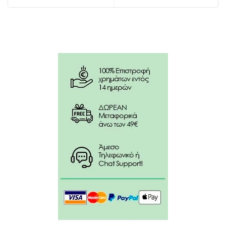
Προσθέστε 10–15 σταγόνες σε νερό, χυμό ή ρόφημα,
1–3 φορές ημερησίως.
Κάθε σταγόνα αντιστοιχεί περίπου σε 1mg CBD
Δεν αποτελεί φαρμακευτικό προϊόν
Δεν προορίζεται για πρόληψη ή θεραπεία
ασθενειών
Να μην καταναλώνεται από παιδιά
Δεν συνιστάται κατά την εγκυμοσύνη ή τον θηλασμό
Συμβουλευτείτε επαγγελματία υγείας πριν τη χρήση
Συστατικά: