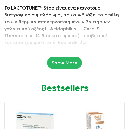
Το LACTOTUNE™ Stop είναι ένα καινοτόμο
διατροφικό συμπλήρωμα, που συνδυάζει τα οφέλη
τριών θερμικά απενεργοποιημένων βακτηρίων
γαλακτικού οξέος L. Acidophilus, L. Casei S.
Thermophilus (4 δισεκατομμύρια), προβιοτικά
κύτταρα ζυμομύκητα S. Boulardii (2,5
δισεκατομμύρια), μαγνήσιο και ασβέστιο για την
πρόληψη και την άμεση ανακούφιση της οξείας
Show More
διάρροιας, της διάρροιας του ταξιδιώτη και των
εντερικών λοιμώξεων. Το LACTOTUNE™ Stop χάρη
στην εξαιρετικά ταχεία έναρξη δράσης λόγω των
θερμικά απενεργοποιημένων βακτηρίων γαλακτικού
Bestsellers
οξέος και της τεκμηριωμένης κλινικής
αποτελεσματικότητας του S. Boulardii συμβάλλει
στην άμεση ομαλοποίηση της εντερικής
μικροχλωρίδας.
Συσκευασία: 6 κάψουλες