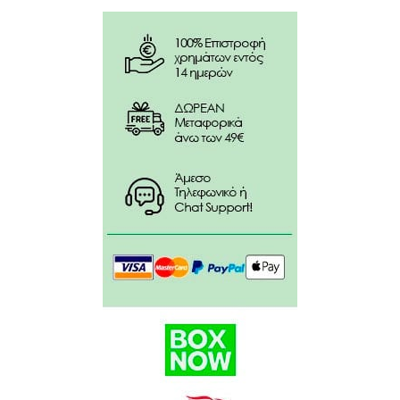
να αποφευχθεί η υποτροπή).
Συστατικά
:
Saccharomyces cerevisiae var Boulardii 2,5 δις
cfu/cap
Acidophilus 2,4 δις cfu/cap θερμικά
απενεργοποιήμενα
Casei 1,2 δις cfu/cap θερμικά απενεργοποιήμενα
Thermophilus 0,4 δις cfu/cap θερμικά
απενεργοποιήμενα
Magnesium Oxide 4.69mg