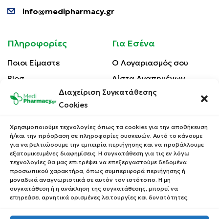
info@medipharmacy.gr
Πληροφορίες
Για Εσένα
Ποιοι Είμαστε
Ο Λογαριασμός σου
Blog
Λίστα Αγαπημένων
Διαχείριση Συγκατάθεσης
Επικοινωνία
Οι Παραγγελίες σου
Cookies
Έλεγχος Παραγγελίας
Όροι Χρήσης
Κέρδισε Κουπόνι
Χρησιμοποιούμε τεχνολογίες όπως τα cookies για την αποθήκευση
Έκπτωσης
ή/και την πρόσβαση σε πληροφορίες συσκευών. Αυτό το κάνουμε
Πολιτική Απορρήτου
για να βελτιώσουμε την εμπειρία περιήγησης και να προβάλλουμε
Τρόποι Αποστολής
εξατομικευμένες διαφημίσεις. Η συγκατάθεση για τις εν λόγω
τεχνολογίες θα μας επιτρέψει να επεξεργαστούμε δεδομένα
Τρόποι Πληρωμής
προσωπικού χαρακτήρα, όπως συμπεριφορά περιήγησης ή
μοναδικά αναγνωριστικά σε αυτόν τον ιστότοπο. Η μη
Επιστροφές Προϊόντων
συγκατάθεση ή η ανάκληση της συγκατάθεσης, μπορεί να
επηρεάσει αρνητικά ορισμένες λειτουργίες και δυνατότητες.