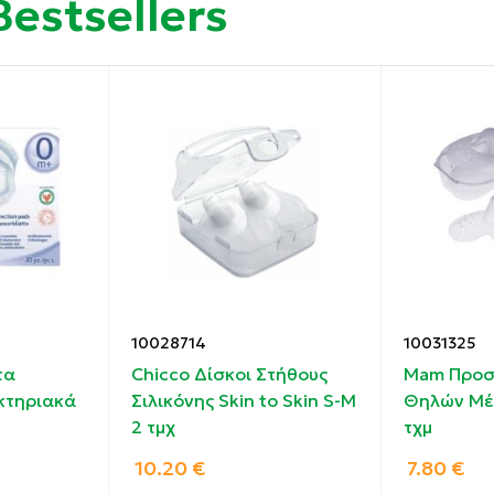
Bestsellers
ναφορτιζόμενη μπαταρία.
 και η ένταση της άντλησης ενώ σας προσφέρει απόλυτο 
ειροκίνητη χρήση για μέγιστη ευελιξία.
πλά βήματα.
κτος χάρη στη μαλακή χοάνη.
10028714
10031325
τα
Chicco Δίσκοι Στήθους
Mam Προσ
κτηριακά
Σιλικόνης Skin to Skin S-M
Θηλών Μέγ
2 τμχ
τχμ
ο της άντλησης.
10.20
€
7.80
€