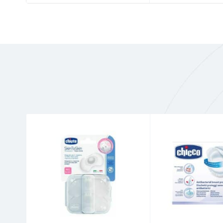
Οδηγίες χρήσης:
Το καλύτερο είναι το γάλα, αφού αντληθεί,
αποθηκεύσει το γάλα, μπορεί να το διατηρήσ
καταψύξει έως και 6 μήνες μέσα σε γυάλιν
δωματίου έως και 6 ώρες.
Συστατικά: