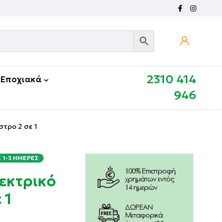
2310 414
Εποχιακά
946
τρο 2 σε 1
1-3 ΗΜΈΡΕΣ
εκτρικό
 1