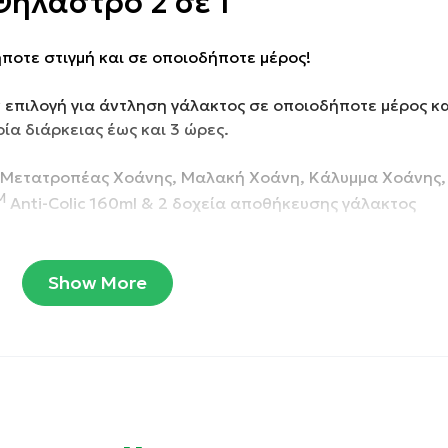
ήλαστρο 2 σε 1
ποτε στιγμή και σε οποιοδήποτε μέρος!
ν επιλογή για άντληση γάλακτος σε οποιοδήποτε μέρος κα
ία διάρκειας έως και 3 ώρες.
ς Μετατροπέας Χοάνης, Μαλακή Χοάνη, Κάλυμμα Χοάνης,
M
Anti-Colic 160ml & 2 δοχεία αποθήκευσης γάλακτος
Show More
ης, που μπορούν να ρυθμιστούν για κάθε πλευρά ξεχωρι
ήση και δίνει τη δυνατότητα για ταυτόχρονη άντληση και
ά ξεχωριστά.