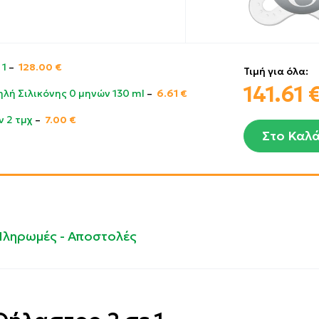
 1
–
128.00
€
Τιμή για όλα:
141.61
ηλή Σιλικόνης 0 μηνών 130 ml
–
6.61
€
ν 2 τμχ
–
7.00
€
Στο Καλά
Πληρωμές - Αποστολές