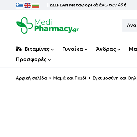
|
ΔΩΡΕΑΝ Μεταφορικά
άνω των 49€
Βιταμίνες
Γυναίκα
Άνδρας
Μα
Προσφορές
Αρχική σελίδα
Μαμά και Παιδί
Εγκυμοσύνη και Θη