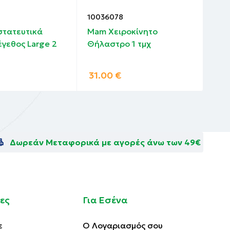
10036078
100
τατευτικά
Mam Χειροκίνητο
Mam
γεθος Large 2
Θήλαστρο 1 τμχ
Θηλ
τχμ
31.00
€
7.
Δωρεάν Μεταφορικά με αγορές άνω των 49€
ες
Για Εσένα
ε
Ο Λογαριασμός σου