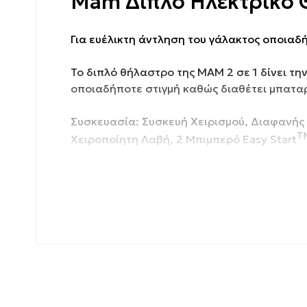
Mam Διπλό Ηλεκτρικό Θ
Για ευέλικτη άντληση του γάλακτος οποιαδή
Το διπλό θήλαστρο της MAM 2 σε 1 δίνει τη
οποιαδήποτε στιγμή καθώς διαθέτει μπαταρ
Συσκευασία: Συσκευή Χειρισμού, Διαφανή
T
Χειροποίητη Λαβή, 2 Μπιμπερό Easy Start
Ιδιότητες:
Αθόρυβη λειτουργία.
Προσφέρει 9 διαφορετικές εντάσεις άντλησ
Το διπλό θήλαστρο 2 σε 1 είναι απλό στη χρ
πλευρές ή για μονή άντληση σε κάθε πλευρ