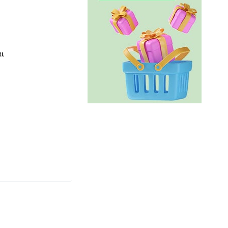
ι
στά.
 στις 2