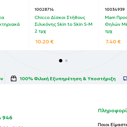
10028714
10034939
τα
Chicco Δίσκοι Στήθους
Mam Προσ
κτηριακά
Σιλικόνης Skin to Skin S-M
Θηλών Μέ
2 τμχ
τμχ
10.20
€
7.40
€
ών
100% Φιλική Εξυπηρέτηση & Υποστήριξη
Πληροφορί
4 946
Ποιοι Είμαστ