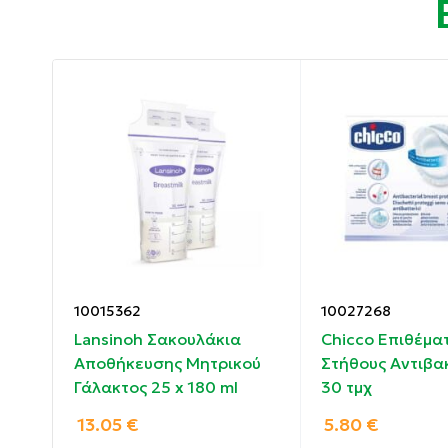
Διαθέτει σύγχρονη ψηφιακή οθόνη και επα
Στην οθόνη φαίνεται η επιλεγμένη ρύθμιση
διάρκειας της άντλησης.
Μονή ή διπλή χρήση με ηλεκτρικό ρεύμα ή χ
Εναλλαγή σε χειροκίνητη λειτουργία με 2 α
Αποτελεσματική & άνετη άντληση του γάλα
Εργονομικό σχήμα και αθόρυβη άντληση.
10015362
10027268
Lansinoh Σακουλάκια
Chicco Επιθέμα
Απλός χειρισμός και εύκολο καθάρισμα.
Αποθήκευσης Μητρικού
Στήθους Αντιβα
Γάλακτος 25 x 180 ml
30 τμχ
Ψηφιακός χρονοδιακόπτης για πλήρη έλεγχ
13.05
€
5.80
€