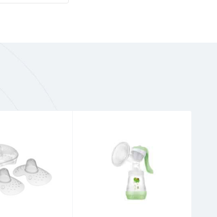
λει να
το
θερμοκρασία