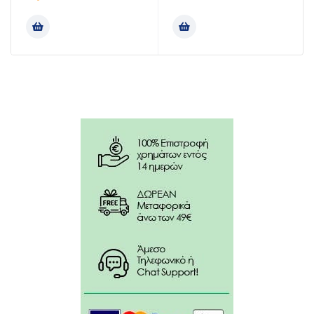
χρήση μόνο με το ένα χέρι!
Βήμα 1: Ένα μόνο πάτημα προσφέρει την τέλεια
ποσότητα στο χέρι σας.
Βήμα 2: Απλώστε απαλά σε όλο το σώμα του μωρού.
Βήμα 3: Τι θα λέγατε για ένα μασάζ ή μια αγκαλιά;
Απλά απολαύστε τη στιγμή με το μωρό σας!
Συστατικά:
97% συστατικά φυσικής προέλευσης. Το υπόλοιπο
3% χρησιμοποιείται για να εξασφαλίσει μια
ευχάριστη υφή όπως και τη μακροχρόνια προστασία
της φόρμουλας.
Το βιολογικό αβοκάντο μας προέρχεται από