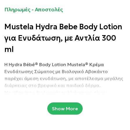
Πληρωμές - Αποστολές
Mustela Hydra Bebe Body Lotion
για Ενυδάτωση, με Αντλία 300
ml
Η Hydra Bébé® Body Lotion Mustela® Κρέμα
Ενυδάτωσης Σώματος με Βιολογικό Αβοκάντο
παρέχει άμεση ενυδάτωση, με αποτέλεσμα μεγάλης
διάρκειας στο βρεφικό και παιδικό δέρμα.
Με αβοκάντο βιολογικής καλλιέργειας, είναι
κατάλληλη για χρήση από την πρώτη ημέρα της
γέννησης του μωρού*. Η ανάλαφρη κρεμώδη υφή και
Show More
η μοναδική μυρωδιά της την κάνουν την αγαπημένη
των γονιών.