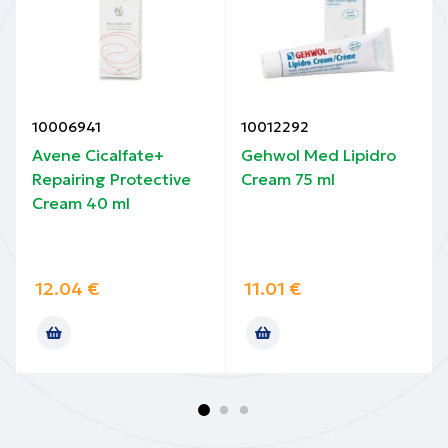
10006941
10012292
m
Avene Cicalfate+
Gehwol Med Lipidro
Repairing Protective
Cream 75 ml
Cream 40 ml
12.04
€
11.01
€