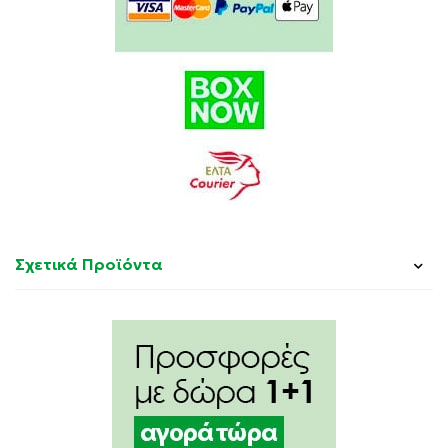
υπεύθυνες εφοδιαστικές αλυσίδες και κυκλική
οικονομία (καμία σπατάλη!). Έλαιο ηλίανθου,
πλούσιο σε στερόλες, μία πλούσια πηγή λιπαρών
οξέων
Βιταμίνη Ε
Φυτικής προέλευσης γλυκερίνη
AQUA/WATER/EAU, HELIANTHUS ANNUUS
(SUNFLOWER) SEED OIL, GLYCERIN, POLYGLYCERYL-6
DISTEARATE, CETYL ALCOHOL, 1,2-HEXANEDIOL,
CERA ALBA/BEESWAX CIRE D’ABEILLE,
Σχετικά Προϊόντα
HYDROXYETHYL ACRYLATE/SODIUM
ACRYLOYLDIMETHYL TAURATE COPOLYMER, PARFUM
(FRAGRANCE), JOJOBA ESTERS, CAPRYLYL GLYCOL,
SODIUM STEAROYL GLUTAMATE, POLYGLYCERYL-3
BEESWAX/ POLYGLYCERYL-3 CIRE D’ABEILLE,
TOCOPHERYL ACETATE, POLYSORBATE 60,
SORBITAN ISOSTEARATE, CITRIC ACID, PERSEA
GRATISSIMA (AVOCADO) FRUIT EXTRACT.