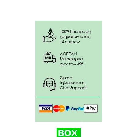
Ξεπλύνετε με ζεστό νερό.
Συστατικά:
Aqua, Sodium Cocoyl Isethionate, Hydrogenated
Starch Hydrolysate, Stearic Acid, Palmitic Acid,
Glycerin, Vaccinium Myrtillus Fruit WaterH, Vaccinium
Vulcanorum Fruit ExtractWH, Rubus Arcticus Fruit
Extract*, Salvia Officinalis Leaf Extract*, Sambucus
Nigra Flower Extract*, Aralia Mandshurica Leaf/Stem
Extract*, Hippophae Rhamnoides Fruit ExtractWH,
Rhododendron Adamsii Leaf/Stem ExtractWH,
Allantoin, Sodium Hyaluronate, Xantham Gum, Citric
Acid, Benzyl Alcohol, Sodium Benzoate, Potassium
Sorbate, Parfum, CI 28440, CI 16035.