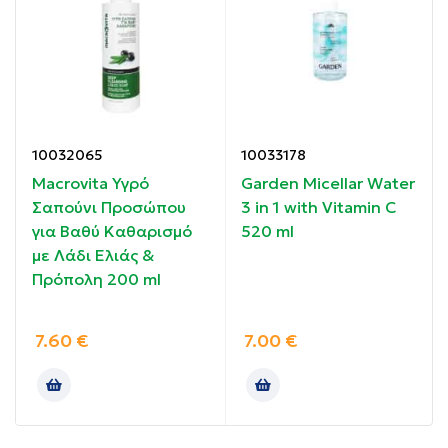
αστικής ζωής.
Συσκευασία: 100 ml
Ιδιότητες:
10032065
10033178
Καθαρίζει σε βάθος.
Macrovita Υγρό
Garden Micellar Water
Σαπούνι Προσώπου
3 in 1 with Vitamin C
Ενυδατώνει & θρέφει.
για Βαθύ Καθαρισμό
520 ml
με Λάδι Ελιάς &
Απομακρύνει τους ρύπους & το μακιγιάζ.
Πρόπολη 200 ml
Οδηγίες χρήσης:
7.60
€
7.00
€
Kάντε μασάζ σε βρεγμένο δέρμα μέχρι να
σχηματιστεί μαλακός αφρός, αποφεύγοντας την
περιοχή των ματιών.