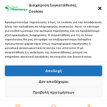
Ποιοι Είμαστε
Ο Λογαριασμός σου
Διαχείριση Συγκατάθεσης
Blog
Λίστα Αγαπημένων
Cookies
Επικοινωνία
Οι Παραγγελίες σου
Χρησιμοποιούμε τεχνολογίες όπως τα cookies για την αποθήκευση
Έλεγχος Παραγγελίας
ή/και την πρόσβαση σε πληροφορίες συσκευών. Αυτό το κάνουμε
Όροι Χρήσης
για να βελτιώσουμε την εμπειρία περιήγησης και να προβάλλουμε
Κέρδισε Κουπόνι
εξατομικευμένες διαφημίσεις. Η συγκατάθεση για τις εν λόγω
Έκπτωσης
Πολιτική Απορρήτου
τεχνολογίες θα μας επιτρέψει να επεξεργαστούμε δεδομένα
προσωπικού χαρακτήρα, όπως συμπεριφορά περιήγησης ή
Τρόποι Αποστολής
μοναδικά αναγνωριστικά σε αυτόν τον ιστότοπο. Η μη
συγκατάθεση ή η ανάκληση της συγκατάθεσης, μπορεί να
Τρόποι Πληρωμής
επηρεάσει αρνητικά ορισμένες λειτουργίες και δυνατότητες.
Επιστροφές Προϊόντων
Αποδοχή
Δεν αποδέχομαι
Copyright © 2023 Medipharmacy. All Rights Reserved
Προβολή προτιμήσεων
0
Πολιτική Απορρήτου
Πολιτική Απορρήτου