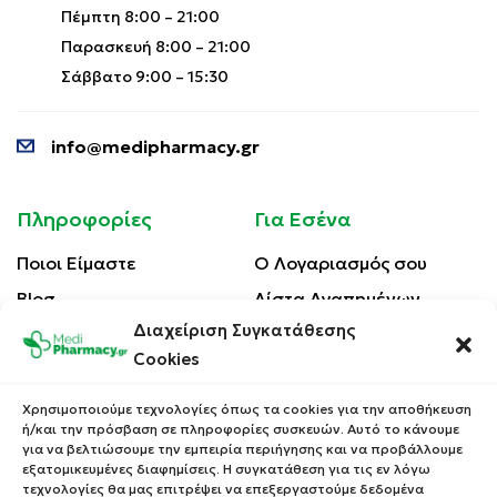
Πέμπτη 8:00 – 21:00
Παρασκευή 8:00 – 21:00
Σάββατο 9:00 – 15:30
info@medipharmacy.gr
Πληροφορίες
Για Εσένα
Ποιοι Είμαστε
Ο Λογαριασμός σου
Blog
Λίστα Αγαπημένων
Διαχείριση Συγκατάθεσης
Επικοινωνία
Οι Παραγγελίες σου
Cookies
Έλεγχος Παραγγελίας
Όροι Χρήσης
Κέρδισε Κουπόνι
Χρησιμοποιούμε τεχνολογίες όπως τα cookies για την αποθήκευση
Έκπτωσης
ή/και την πρόσβαση σε πληροφορίες συσκευών. Αυτό το κάνουμε
Πολιτική Απορρήτου
για να βελτιώσουμε την εμπειρία περιήγησης και να προβάλλουμε
Τρόποι Αποστολής
εξατομικευμένες διαφημίσεις. Η συγκατάθεση για τις εν λόγω
τεχνολογίες θα μας επιτρέψει να επεξεργαστούμε δεδομένα