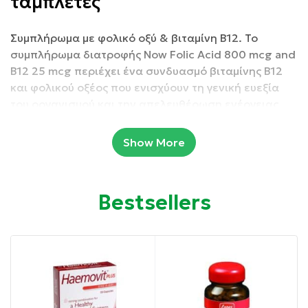
ταμπλέτες
Συμπλήρωμα με φολικό οξύ & βιταμίνη B12. Το
συμπλήρωμα διατροφής Now Folic Acid 800 mcg and
B12 25 mcg περιέχει ένα συνδυασμό βιταμίνης Β12
και φολικού οξέος που ενισχύουν τη γενική ευεξία
του οργανισμού και την απελευθέρωση ενέργειας.
Κατάλληλο για χορτοφάγους και vegans.
Show More
Συσκευασία: 250 φυτικές ταμπλέτες.
Bestsellers
Ιδιότητες:
Συμβάλει στην υγιή λειτουργία τόσο του
καρδιαγγειακού όσο και του νευρικού συστήματος.
Βοηθάει στη διατήρηση του υγιή μεταβολισμού