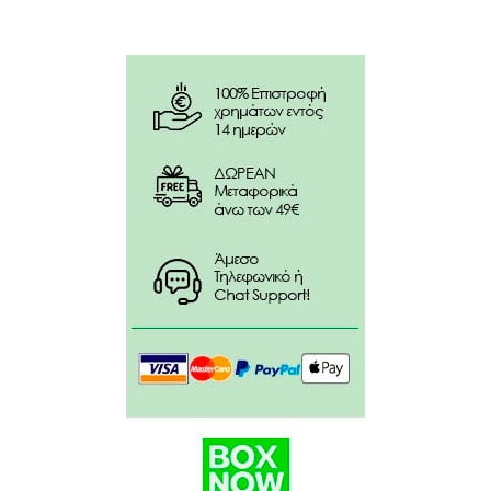
Kosher
Χωρίς GMO, γλουτένη