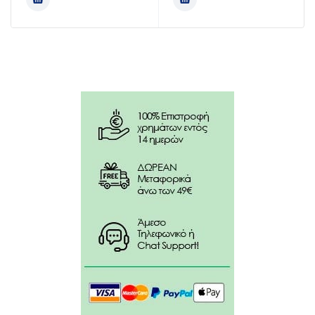
Εφαρμόστε ακριβώς πριν από την έκθεσή σας στον
ήλιο.
Η αντηλιακή κρέμα προσώπου heliodor face sun
cream δρα άμεσα και χρειάζεται μικρή αλλά επαρκή
ποσότητα, ώστε να καλύψει όλη την επιφάνεια του
δέρματος σε πρόσωπο, ντεκολτέ και χέρια.
Συστατικά
:
ZINC OXIDE, COCO-CAPRYLATE/CAPRATE, AQUA
(WATER), GLYCERIN, SILICA, POLYHYDROXYSTEARIC
ACID, OCTYLDODECYL OLEATE, POLYGLYCERYL-2
OLEATE, BRASSICA CAMPESTRIS/ALEURITES FORDI
OIL COPOLYMER, GLYCERYL STEARATE,
OCTYLDODECYL STEAROYL STEARATE, CETYL
ALCOHOL, MAGNESIUM STEARATE, MAGNESIUM
SULFATE, PARFUM, HYDROGENATED ETHYLHEXYL