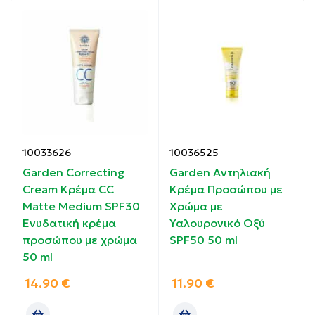
Ιδιότητες:
Προσφέρει αποτελεσματική προστασία ευρέος
φάσματος έναντι των βλαβερών ακτινών (UVA, UVB,
IR ακτινοβολία και blue light).
Δρα αμέσως μετά την επάλειψη
Έχει βιοδιασπώμενη σύνθεση
10033626
10036525
Garden Correcting
Garden Αντηλιακή
Ευχάριστη υφή για εύκολη εφαρμογή
Cream Κρέμα CC
Κρέμα Προσώπου με
Matte Medium SPF30
Χρώμα με
Δεν αφήνει λευκά ίχνη
Ενυδατική κρέμα
Υαλουρονικό Οξύ
προσώπου με χρώμα
SPF50 50 ml
Είναι ανθεκτική σε νερό και ιδρώτα
50 ml
14.90
€
11.90
€
Οδηγίες χρήσης: