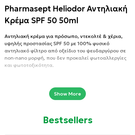
Pharmasept Heliodor Αντηλιακή
Κρέμα SPF 50 50ml
Αντηλιακή κρέμα για πρόσωπο, ντεκολτέ & χέρια,
υψηλής προστασίας SPF 50 με 100% φυσικό
αντηλιακό φίλτρο από οξείδιο του ψευδαργύρου σε
non-nano μορφή, που δεν προκαλεί φωτοαλλεργίες
και φωτοτοξικότητα.
Η αντηλιακή προστασία της σειράς heliodor
βασίζεται 100% στο φυσικό φίλτρο από οξείδιο του
Show More
ψευδαργύρου, αναγνωρισμένο ως ένα πολύ ασφαλές
αντηλιακό φίλτρο ακόμα και για τις πιο ευαίσθητες
επιδερμίδες.
Bestsellers
Συσκευασία: 50 ml