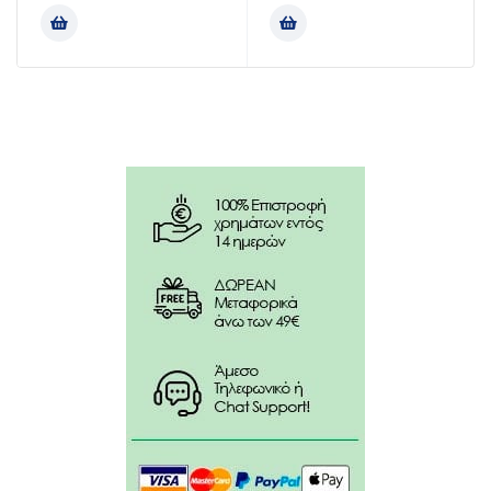
Για πλύσιμο στο χέρι χρησιμοποιείται 25ml σε 10 lt
νερό.
(1 καπάκι = 80 ml).
Για χρήση στο πλυντήριο επιλέξτε πρόγραμμα χωρίς
πρόπλυση..
Συστατικά:
AQUA, PEG-7 GLYCERYL COCOATE , SODIUM
COCOATE , SODIUM C14-16 OLEFIN SULFONATE,
GLYCERIN, PEG-4 RAPESEEDAMIDE, TEA-LAURYL
SULFATE, PARFUM, ACRYLIC POLYMER EMULSION,
SODIUM CHLORIDE, PROPYLENE GLYCOL,
COCAMIDOPROPYL BETAINE, POLYQUATERNIUM-7,
TETRAMETHYLGLYCOLURIL, STYRENE/ACRYLATES