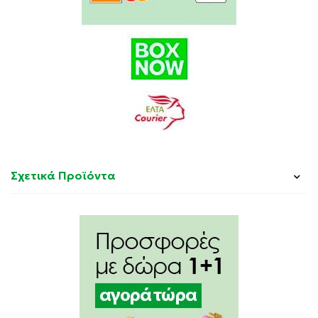
COPOLYMER, PROTEASE (SUBTILISIN), PYRITHIONE
SODIUM, ALPHA-AMYLASE, CELLULASE, LIPASE,
BENZISOTHIAZOLINONE, CHAMOMILLA RECUTITA
FLOWER EXTRACT.
Σχετικά Προϊόντα