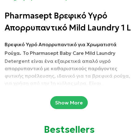
Pharmasept Βρεφικό Υγρό
Απορρυπαντικό Mild Laundry 1 L
Βρεφικό Υγρό Απορρυπαντικό για Χρωματιστά
.
Ρούχα
Το Pharmasept Baby Care Mild Laundry
Detergent είναι ένα εξαιρετικά απαλό υγρό
απορρυπαντικό με καθαριστικούς παράγοντες
φυτικής προέλευσης, ιδανικό για τα βρεφικά ρούχα,
για χρήση από την 1η κιόλας μέρα. Είναι
εμπλουτισμένο με οργανικό εκχύλισμα χαμομηλιού
και ειδικό μαλακτικό παράγοντα.
Show More
Είναι φιλικό προς το υδάτινο περιβάλλον.
Bestsellers
Δερματολογικά ελεγμένο.