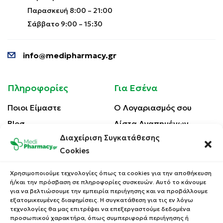
Παρασκευή 8:00 – 21:00
Σάββατο 9:00 – 15:30
info@medipharmacy.gr
Πληροφορίες
Για Εσένα
Ποιοι Είμαστε
Ο Λογαριασμός σου
Blog
Λίστα Αγαπημένων
Διαχείριση Συγκατάθεσης
Επικοινωνία
Οι Παραγγελίες σου
Cookies
Έλεγχος Παραγγελίας
Όροι Χρήσης
Κέρδισε Κουπόνι
Χρησιμοποιούμε τεχνολογίες όπως τα cookies για την αποθήκευση
Έκπτωσης
ή/και την πρόσβαση σε πληροφορίες συσκευών. Αυτό το κάνουμε
Πολιτική Απορρήτου
για να βελτιώσουμε την εμπειρία περιήγησης και να προβάλλουμε
Τρόποι Αποστολής
εξατομικευμένες διαφημίσεις. Η συγκατάθεση για τις εν λόγω
τεχνολογίες θα μας επιτρέψει να επεξεργαστούμε δεδομένα
Τρόποι Πληρωμής
προσωπικού χαρακτήρα, όπως συμπεριφορά περιήγησης ή