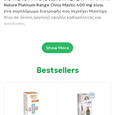
Nature Platinum Range Chios Mastic 400 mg είναι
ένα συμπλήρωμα διατροφής που περιέχει Μαστίχα
Χίου σε σκόνη (ρητίνη) υψηλής καθαρότητας και
απόδοσης.
Κατάλληλο για vegans.
Show More
Συσκευασία: 15 κάψουλες
Ιδιότητες:
Bestsellers
Βοήθημα για τη συμπτωματική αντιμετώπιση των
ήπιων πεπτικών διαταραχών.
Προσφέρει ανακούφιση από τη δυσπεψία.
Οδηγίες χρήσης: