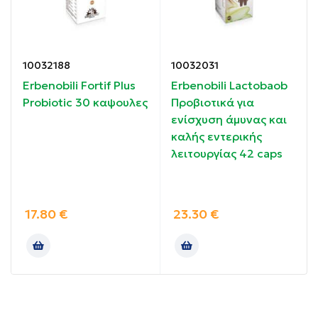
1-2 φακελάκια ημερησίως
Λαμβάνεται διαλυμένο σε ένα ποτήρι νερό μετά από
το γεύμα.
10032188
10032031
Erbenobili Fortif Plus
Erbenobili Lactobaob
Συστατικά:
Probiotic 30 καψουλες
Προβιοτικά για
ενίσχυση άμυνας και
Μαλτοδεξτρίνη, Μαστίχα Χίου ενκαψυλιωμένη σε
καλής εντερικής
σκόνη, Ανθρακικό ασβέστιο, Άρωμα βανίλια,
λειτουργίας 42 caps
Φωσφορικό ασβέστιο, Γλυκαντικό: Σουκραλόζη,
Διοξείδιο του πυριτίου, Στεατικό μαγνήσιο.
Χωρίς ζάχαρη, γλουτένη, λακτόζη, συντηρητικά.
17.80
€
23.30
€