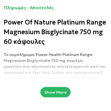
Πληρωμές - Αποστολές
Power Of Nature Platinum Range
Magnesium Bisglycinate 750 mg
60 κάψουλες
Το συμπλήρωμα Power Health Platinum Range
Magnesium Bisglycinate 750 mg περιέχει
μαγνήσιο που αξιοποιείται αποτελεσματικά από τον
οργανισμό και έχει ήπια δράση στο γαστρεντερικό
σύστημα. Αποδίδει 150 mg στοιχειακού μαγνησίου.
Το δισγλυκινικό μαγνήσιο (συνδεδεμένο με 2 μόρια
Show More
γλυκίνης) αποτελεί μια μορφή χηλικού
μαγνησίου υψηλής απορρόφησης και
βιοδιαθεσιμότητας.