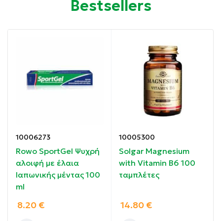
Bestsellers
Συσκευασία: 60 κάψουλες, 750 mg
Προϊόν Vegan
Ιδιότητες
:
Συμβάλλει στη φυσιολογική λειτουργία του νευρικού
συστήματος και στη διατήρηση της φυσιολογικής
ψυχολογικής λειτουργίας.
10006273
10005300
Συμμετέχει στις μεταβολικές διεργασίες που
Rowo SportGel Ψυχρή
Solgar Magnesium
αποσκοπούν στην παραγωγή ενέργειας και βοηθά
αλοιφή με έλαια
with Vitamin B6 100
στη μείωση της κόπωσης.
Ιαπωνικής μέντας 100
ταμπλέτες
ml
Συμβάλλει στη φυσιολογική λειτουργία των μυών και
στην ισορροπία των ηλεκτρολυτών.
8.20
€
14.80
€