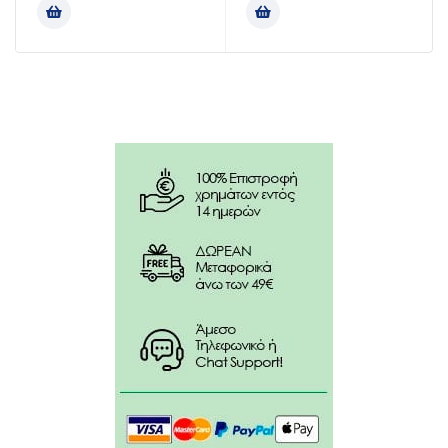
Το μαγνήσιο παίζει ρόλο στη διατήρηση της
φυσιολογικής κατάστασης των οστών.
Οδηγίες χρήσης:
1-2 κάψουλες ημερησίως.
Να λαμβάνεται πριν από κάποιο γεύμα.
Συστατικά:
Μαγνήσιο