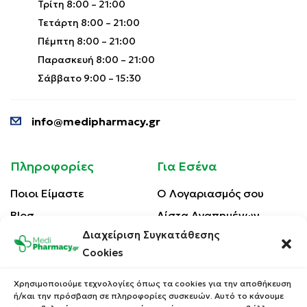
Τρίτη 8:00 – 21:00
Τετάρτη 8:00 – 21:00
Πέμπτη 8:00 – 21:00
Παρασκευή 8:00 – 21:00
Σάββατο 9:00 – 15:30
info@medipharmacy.gr
Πληροφορίες
Για Εσένα
Ποιοι Είμαστε
Ο Λογαριασμός σου
Blog
Λίστα Αγαπημένων
Διαχείριση Συγκατάθεσης
Επικοινωνία
Οι Παραγγελίες σου
Cookies
Έλεγχος Παραγγελίας
Όροι Χρήσης
Κέρδισε Κουπόνι
Χρησιμοποιούμε τεχνολογίες όπως τα cookies για την αποθήκευση
Έκπτωσης
ή/και την πρόσβαση σε πληροφορίες συσκευών. Αυτό το κάνουμε
Πολιτική Απορρήτου