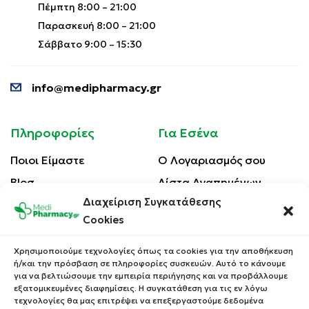
Πέμπτη 8:00 – 21:00
Παρασκευή 8:00 – 21:00
Σάββατο 9:00 – 15:30
info@medipharmacy.gr
Πληροφορίες
Για Εσένα
Ποιοι Είμαστε
Ο Λογαριασμός σου
Blog
Λίστα Αγαπημένων
Διαχείριση Συγκατάθεσης
Επικοινωνία
Οι Παραγγελίες σου
Cookies
Έλεγχος Παραγγελίας
Όροι Χρήσης
Κέρδισε Κουπόνι
Χρησιμοποιούμε τεχνολογίες όπως τα cookies για την αποθήκευση
Έκπτωσης
ή/και την πρόσβαση σε πληροφορίες συσκευών. Αυτό το κάνουμε
Πολιτική Απορρήτου
για να βελτιώσουμε την εμπειρία περιήγησης και να προβάλλουμε
Τρόποι Αποστολής
εξατομικευμένες διαφημίσεις. Η συγκατάθεση για τις εν λόγω
τεχνολογίες θα μας επιτρέψει να επεξεργαστούμε δεδομένα