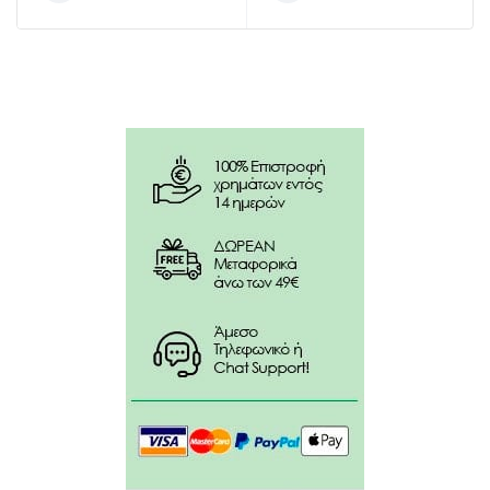
Συστατικά:
Είναι μη τοξικές, χωρίς προπυλένιο.
Δεν περιέχουν latex, για την αποφυγή αλλεργιών.