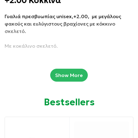
+2.00 Κόκκινα
Γυαλιά πρεσβυωπίας unisex,+2.00, με μεγάλους
φακούς και ευλύγιστους βραχίονες με κόκκινο
σκελετό.
Με κοκάλινο σκελετό.
Συσκευασία: 1 τμχ
Show More
Ιδιότητες:
Κατάλληλα για πρεσβυωπία.
Bestsellers
Κατάλληλα για διάβασμα.
Με εύκαμπτους βραχίονες για μεγαλύτερη άνεση.
Φακοί άριστης ποιότητας με ειδική επίστρωση για
να αποφεύγονται οι γρατζουνιές.