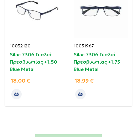
Οδηγίες χρήσης:
Τοποθετήστε τα γυαλιά στα μάτια σας.
Συστατικά:
10032120
10031967
Silac 7306 Γυαλιά
Silac 7306 Γυαλιά
Πολυανθρακικό
Πρεσβυωπίας +1.50
Πρεσβυωπίας +1.75
Blue Metal
Blue Metal
18.00
€
18.99
€