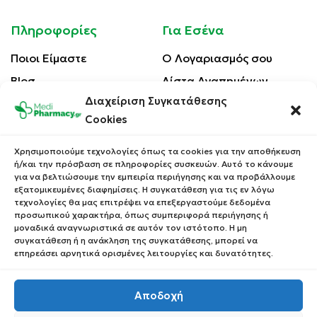
Πληροφορίες
Για Εσένα
Ποιοι Είμαστε
Ο Λογαριασμός σου
Blog
Λίστα Αγαπημένων
Διαχείριση Συγκατάθεσης
Επικοινωνία
Οι Παραγγελίες σου
Cookies
Έλεγχος Παραγγελίας
Όροι Χρήσης
Κέρδισε Κουπόνι
Χρησιμοποιούμε τεχνολογίες όπως τα cookies για την αποθήκευση
Έκπτωσης
ή/και την πρόσβαση σε πληροφορίες συσκευών. Αυτό το κάνουμε
Πολιτική Απορρήτου
για να βελτιώσουμε την εμπειρία περιήγησης και να προβάλλουμε
Τρόποι Αποστολής
εξατομικευμένες διαφημίσεις. Η συγκατάθεση για τις εν λόγω
τεχνολογίες θα μας επιτρέψει να επεξεργαστούμε δεδομένα
Τρόποι Πληρωμής
προσωπικού χαρακτήρα, όπως συμπεριφορά περιήγησης ή
μοναδικά αναγνωριστικά σε αυτόν τον ιστότοπο. Η μη
Επιστροφές Προϊόντων
συγκατάθεση ή η ανάκληση της συγκατάθεσης, μπορεί να
επηρεάσει αρνητικά ορισμένες λειτουργίες και δυνατότητες.
Αποδοχή