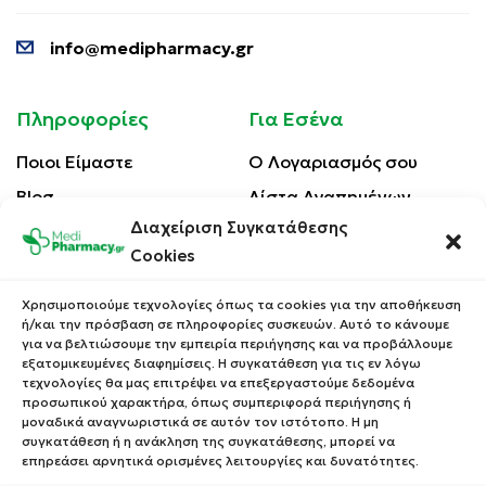
info@medipharmacy.gr
Πληροφορίες
Για Εσένα
Ποιοι Είμαστε
Ο Λογαριασμός σου
Blog
Λίστα Αγαπημένων
Διαχείριση Συγκατάθεσης
Επικοινωνία
Οι Παραγγελίες σου
Cookies
Έλεγχος Παραγγελίας
Όροι Χρήσης
Κέρδισε Κουπόνι
Χρησιμοποιούμε τεχνολογίες όπως τα cookies για την αποθήκευση
Έκπτωσης
ή/και την πρόσβαση σε πληροφορίες συσκευών. Αυτό το κάνουμε
Πολιτική Απορρήτου
για να βελτιώσουμε την εμπειρία περιήγησης και να προβάλλουμε
Τρόποι Αποστολής
εξατομικευμένες διαφημίσεις. Η συγκατάθεση για τις εν λόγω
τεχνολογίες θα μας επιτρέψει να επεξεργαστούμε δεδομένα
Τρόποι Πληρωμής
προσωπικού χαρακτήρα, όπως συμπεριφορά περιήγησης ή
μοναδικά αναγνωριστικά σε αυτόν τον ιστότοπο. Η μη
Επιστροφές Προϊόντων
συγκατάθεση ή η ανάκληση της συγκατάθεσης, μπορεί να
επηρεάσει αρνητικά ορισμένες λειτουργίες και δυνατότητες.