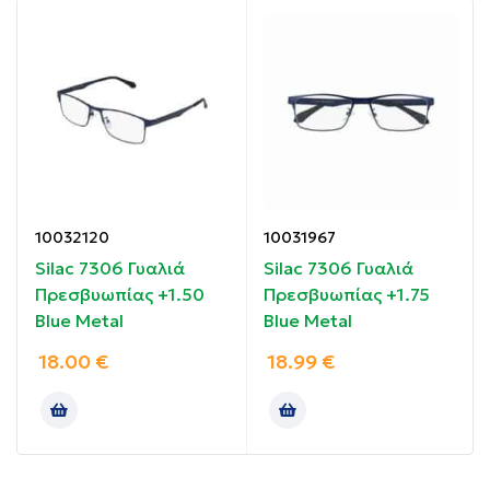
Οδηγίες χρήσης:
Τοποθετήστε τα γυαλιά στα μάτια σας.
Συστατικά:
Πολυανθρακικό.
10032120
10031967
Silac 7306 Γυαλιά
Silac 7306 Γυαλιά
Πρεσβυωπίας +1.50
Πρεσβυωπίας +1.75
Blue Metal
Blue Metal
18.00
€
18.99
€