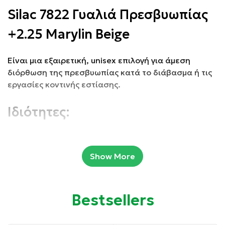
Silac 7822 Γυαλιά Πρεσβυωπίας
+2.25 Marylin Beige
Eίναι μια εξαιρετική, unisex επιλογή για άμεση
διόρθωση της πρεσβυωπίας κατά το διάβασμα ή τις
εργασίες κοντινής εστίασης.
Ιδιότητες:
Κατάλληλα για πρεσβυωπία.
Show More
Κατάλληλα για διάβασμα.
Με εύκαμπτους βραχίονες για μεγαλύτερη άνεση.
Bestsellers
Φακοί άριστης ποιότητας με ειδική επίστρωση για
να αποφεύγονται οι γρατζουνιές.