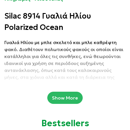
Silac 8914 Γυαλιά Ηλίου
Polarized Ocean
Γυαλιά Ηλίου με μπλε σκελετό και μπλε καθρέφτη
φακό. Διαθέτουν πολωτικούς φακούς οι οποίοι είναι
κατάλληλοι για όλες τις συνθήκες, ενώ θεωρούνται
ιδανικοί για χρήση σε περιόδους αυξημένης
αντανάκλασης, όπως κατά τους καλοκαιρινούς
μήνες, στα χιόνια αλλά και κατά τη διάρκεια της
οδήγησης.
Show More
Συσκευασία: 1 τμχ
Ιδιότητες:
Bestsellers
Προστατεύουν τα μάτια από την υπεριώδη