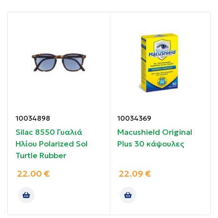
ακτινοβολία UV400.
Προσφέρουν μεγαλύτερη οπτική άνεση λόγω των
polarized
φακών.
Περιορίζουν τις οριζόντιες αντανακλάσεις του
φωτός, επιτρέποντας μόνο στο κάθετο φως να
περάσει στα μάτια.
Οδηγίες χρήσης:
10034898
10034369
Silac 8550 Γυαλιά
Macushield Original
Ηλίου Polarized Sol
Plus 30 κάψουλες
Τοποθετήστε τα γυαλιά στα μάτια σας.
Turtle Rubber
Συστατικά:
22.00
€
22.09
€
Μεταλλικοί κρόταφοι.