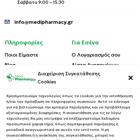
Σάββατο 9:00 – 15:30
info@medipharmacy.gr
Πληροφορίες
Για Εσένα
Ποιοι Είμαστε
Ο Λογαριασμός σου
Blog
Λίστα Αγαπημένων
Διαχείριση Συγκατάθεσης
Επικοινωνία
Οι Παραγγελίες σου
Cookies
Έλεγχος Παραγγελίας
Όροι Χρήσης
Κέρδισε Κουπόνι
Χρησιμοποιούμε τεχνολογίες όπως τα cookies για την αποθήκευση
Έκπτωσης
ή/και την πρόσβαση σε πληροφορίες συσκευών. Αυτό το κάνουμε
Πολιτική Απορρήτου
για να βελτιώσουμε την εμπειρία περιήγησης και να προβάλλουμε
Τρόποι Αποστολής
εξατομικευμένες διαφημίσεις. Η συγκατάθεση για τις εν λόγω
τεχνολογίες θα μας επιτρέψει να επεξεργαστούμε δεδομένα
Τρόποι Πληρωμής
προσωπικού χαρακτήρα, όπως συμπεριφορά περιήγησης ή
μοναδικά αναγνωριστικά σε αυτόν τον ιστότοπο. Η μη
Επιστροφές Προϊόντων
συγκατάθεση ή η ανάκληση της συγκατάθεσης, μπορεί να