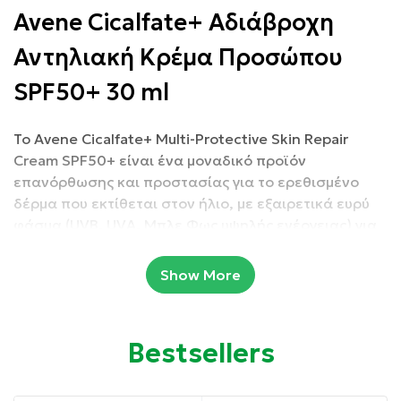
Avene Cicalfate+ Αδιάβροχη
Αντηλιακή Κρέμα Προσώπου
SPF50+ 30 ml
Το Avene Cicalfate+ Multi-Protective Skin Repair
Cream SPF50+ είναι ένα μοναδικό προϊόν
επανόρθωσης και προστασίας για το ερεθισμένο
δέρμα που εκτίθεται στον ήλιο, με εξαιρετικά ευρύ
φάσμα (UVB, UVA, Μπλε Φως υψηλής ενέργειας) για
μεγαλύτερη αποτελεσματικότητα ενάντια στα
σημάδια.
Show More
Συσκευασία: 50ml + 30ml
Bestsellers
Ιδιότητες: