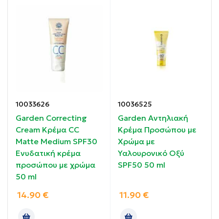
Βελτιώνει την εμφάνιση των ουλών
Παρέχει πολύ υψηλή αντηλιακή προστασία
Μειώνει τον κίνδυνο υπερμελάγχρωσης και ουλών
Καταπραΰνει και επανορθώνει την επιδερμίδα
Δεν προκαλεί ερεθισμό στο δέρμα
10033626
10036525
Garden Correcting
Garden Αντηλιακή
Οδηγίες χρήσης:
Cream Κρέμα CC
Κρέμα Προσώπου με
Matte Medium SPF30
Χρώμα με
Εφαρμόστε 2 φορές την ημέρα στο δέρμα, μετά την
Ενυδατική κρέμα
Υαλουρονικό Οξύ
επανεπιδερμιδοποίηση.
προσώπου με χρώμα
SPF50 50 ml
Κάντε μασάζ στο δέρμα μέχρι να απορροφηθεί.
50 ml
Κατάλληλο για χρήση σε πρόσωπο και σώμα.
14.90
€
11.90
€
Ενδείκνυται για τα χέρια, το πίσω μέρος του λαιμού
και τα πόδια.