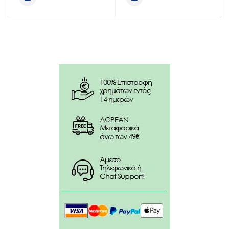
Συστατικά:
AVENE THERMAL SPRING WATER (AVENE AQUA). C12-
15 ALKYL BENZOATE. CAPRYLIC/CAPRIC
TRIGLYCERIDE. DICAPRYLYL CARBONATE. GLYCERIN.
DIETHYLAMINO HYDROXYBENZOYL HEXYL
BENZOATE. WATER (AQUA). ETHYLHEXYL TRIAZONE.
PANTHENOL. POLYGLYCERYL-6 STEARATE.
PHENYLENE BIS-DIPHENYLTRIAZINE. BIS-
ETHYLHEXYLOXYPHENOL METHOXYPHENYL
TRIAZINE. VP/EICOSENE COPOLYMER. AQUAPHILUS
DOLOMIAE FERMENT FILTRATE. ARGININE. BENZOIC
ACID. CAPRYLYL GLYCOL. GLYCERYL STEARATE.
GLYCINE SOJA (SOYBEAN) OIL (GLYCINE SOJA OIL).
PANTOLACTONE. POLYGLYCERYL-6 BEHENATE. PPG-1-
PEG-9 LAURYL GLYCOL ETHER. RED 33 (CI 17200).
SODIUM HYALURONATE. STEARYL ALCOHOL.
TOCOPHEROL. TOCOPHERYL GLUCOSIDE.