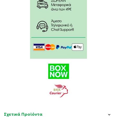
Hydroxyacetophenone, Jasminum Sambac (Jasmine)
Flower Extract, Lactic Acid, Lonicera Caprifolium
(Honeysuckle) Flower Extract, Lonicera Japonica
(Honeysuckle) Flower Extract, Magnesium Stearate,
Magnesium Sulfate, Methylpropanediol, Mica, Pinus
Nigra Bark Extract*, Pinus Nigra Bud/needle Extract*,
Polyquaternium-80, Sesamum Indicum (Sesame) Seed
Extract, Sodium Chloride, Spilanthes Acmella Flower
Extract, Stearic Acid, Tin Oxide, Tocopherol,
Tocopheryl Acetate, Trifluoroacetyl Tripeptide-2, Ci
77891/ Titanium Dioxide, Phenoxyethanol, Potassium
Sorbate, Sodium Benzoate. *korres Black Pine
Extract.
Σχετικά Προϊόντα