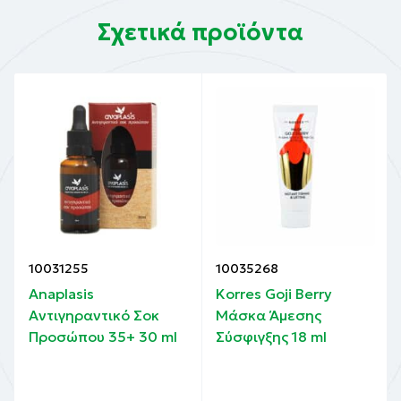
Σχετικά προϊόντα
10031255
10035268
Anaplasis
Korres Goji Berry
Αντιγηραντικό Σοκ
Μάσκα Άμεσης
l
Προσώπου 35+ 30 ml
Σύσφιγξης 18 ml