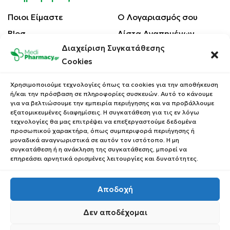
Ποιοι Είμαστε
Ο Λογαριασμός σου
Blog
Λίστα Αγαπημένων
Διαχείριση Συγκατάθεσης
Επικοινωνία
Οι Παραγγελίες σου
Cookies
Έλεγχος Παραγγελίας
Όροι Χρήσης
Κέρδισε Κουπόνι
Χρησιμοποιούμε τεχνολογίες όπως τα cookies για την αποθήκευση
Έκπτωσης
ή/και την πρόσβαση σε πληροφορίες συσκευών. Αυτό το κάνουμε
Πολιτική Απορρήτου
για να βελτιώσουμε την εμπειρία περιήγησης και να προβάλλουμε
Τρόποι Αποστολής
εξατομικευμένες διαφημίσεις. Η συγκατάθεση για τις εν λόγω
τεχνολογίες θα μας επιτρέψει να επεξεργαστούμε δεδομένα
Τρόποι Πληρωμής
προσωπικού χαρακτήρα, όπως συμπεριφορά περιήγησης ή
μοναδικά αναγνωριστικά σε αυτόν τον ιστότοπο. Η μη
Επιστροφές Προϊόντων
συγκατάθεση ή η ανάκληση της συγκατάθεσης, μπορεί να
επηρεάσει αρνητικά ορισμένες λειτουργίες και δυνατότητες.
Αποδοχή
Copyright © 2023 Medipharmacy. All Rights Reserved
Δεν αποδέχομαι