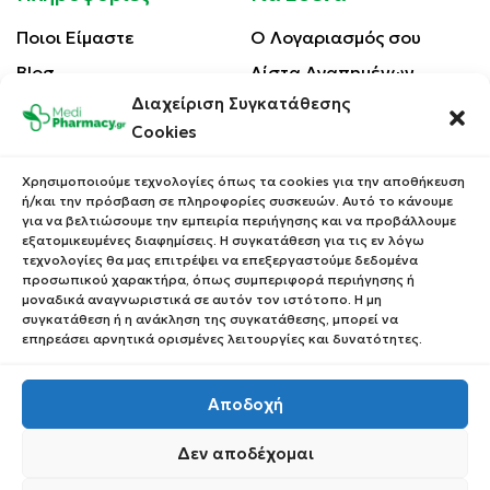
Ποιοι Είμαστε
Ο Λογαριασμός σου
Blog
Λίστα Αγαπημένων
Διαχείριση Συγκατάθεσης
Επικοινωνία
Οι Παραγγελίες σου
Cookies
Έλεγχος Παραγγελίας
Όροι Χρήσης
Κέρδισε Κουπόνι
Χρησιμοποιούμε τεχνολογίες όπως τα cookies για την αποθήκευση
Έκπτωσης
ή/και την πρόσβαση σε πληροφορίες συσκευών. Αυτό το κάνουμε
Πολιτική Απορρήτου
για να βελτιώσουμε την εμπειρία περιήγησης και να προβάλλουμε
Τρόποι Αποστολής
εξατομικευμένες διαφημίσεις. Η συγκατάθεση για τις εν λόγω
τεχνολογίες θα μας επιτρέψει να επεξεργαστούμε δεδομένα
Τρόποι Πληρωμής
προσωπικού χαρακτήρα, όπως συμπεριφορά περιήγησης ή
μοναδικά αναγνωριστικά σε αυτόν τον ιστότοπο. Η μη
Επιστροφές Προϊόντων
συγκατάθεση ή η ανάκληση της συγκατάθεσης, μπορεί να
επηρεάσει αρνητικά ορισμένες λειτουργίες και δυνατότητες.
Αποδοχή
Copyright © 2023 Medipharmacy. All Rights Reserved
Δεν αποδέχομαι