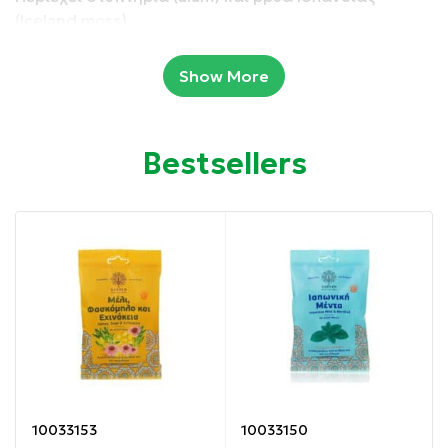
(Iceland moss).
Συσκευασία: 18 τεμάχια
Show More
Ιδιότητες:
Bestsellers
Αντιμετωπίζει τον πονόλαιμο.
Καταπραΰνει τον ερεθισμό και τη φλεγμονή του
στοματικού και φαρυγγικού βλεννογόνου.
Ανακουφίζει από τα συμπτώματα της δυσφορίας στο
λαιμό όπως ξηρότητα, φαγούρα, τραχύτητα,
δυσκαταποσία ή βραχνάδα.
Οδηγίες χρήσης:
10033153
10033150