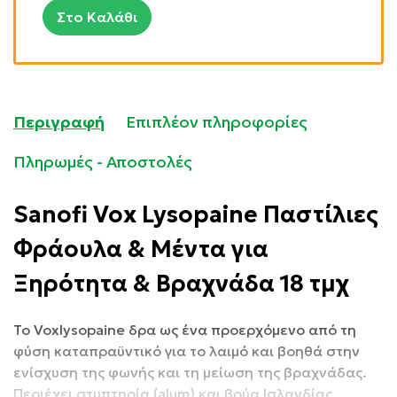
Στο Καλάθι
Περιγραφή
Επιπλέον πληροφορίες
Πληρωμές - Αποστολές
Sanofi Vox Lysopaine Παστίλιες
Φράουλα & Μέντα για
Ξηρότητα & Βραχνάδα 18 τμχ
Το Voxlysopaine δρα ως ένα προερχόμενο από τη
φύση καταπραϋντικό για το λαιμό και βοηθά στην
ενίσχυση της φωνής και τη μείωση της βραχνάδας.
Περιέχει στυπτηρία (alum) και βρύα Ισλανδίας